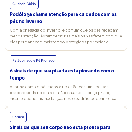
Cuidado Diário
Podóloga chama atenção para cuidados com os
pés no inverno
Com a chegada do inverno, é comum que os pés recebam
menos atenção. As temperaturas mais baixas fazem com que
eles permaneçam mais tempo protegidos por meias e
calçados fechados, criando a falsa sensação de que estão
saudáveis apenas por não estarem expostos. Porém, é
justamente nessa época do ano que muitos problemas
Pé Supinado e Pé Pronado
podológicos tendem a surgir ou se agravar. O frio reduz
6 sinais de que sua pisada está piorando com o
naturalmente a hidratação da pele, favorecendo
ressecamento, descamações e fissuras, principalmente na
tempo
região dos calcanhares. Pequenas rachaduras que parecem
A forma como o pé encosta no chão costuma passar
apenas um incômodo estético podem evoluir para dores,
despercebida no dia a dia. No entanto, a longo prazo,
sangramentos e até portas de entrada para infecções. Além
mesmo pequenas mudanças nesse padrão podem indicar
disso, o uso prolongado de sapatos fechados aumenta a
que algo saiu do equilíbrio. O resultado é um impacto não só
umidade e o abafamento dos pés, criando um ambiente
nos pés, mas em todo o corpo. O fisioterapeuta Marcio
ideal para proliferação de fungos e bactérias. Muitas
Guimarães, à frente da Trato Fisioterapia, esclarece que
Corrida
pessoas acreditam que as micoses aparecem apenas no
todas as pessoas apresentam pronação (para dentro) e
verão, mas o inverno também oferece condições favoráveis,
Sinais de que seu corpo não está pronto para
supinação (para fora) ao caminhar, em maior ou menor
especialmente quando há suor excessivo e pouca