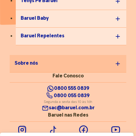
Tenys Pé Baruel
Tatiany.
controle. Ou seja, deve-se considerar antecipar-se e dividir
as tarefas com o pequeno, sempre valorizando a tentativa
dele para fortalecer a confiança. “Essa fase não é um
Baruel Baby
problema a ser corrigido, mas um sinal de desenvolvimento
saudável. Crianças que podem tentar, errar e tentar
novamente constroem autonomia emocional, tolerância à
Baruel Repelentes
frustração e confiança. O papel do adulto não é acelerar,
mas sustentar – com paciência, limite e respeito”, garante a
profissional.
Sobre nós
Fale Conosco
0800 555 0839
0800 055 0839
Segunda a sexta das 10 às 16h
sac@baruel.com.br
Baruel nas Redes