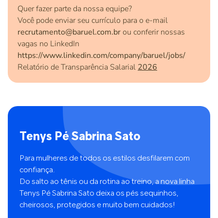
Quer fazer parte da nossa equipe?
Você pode enviar seu currículo para o e-mail
recrutamento@baruel.com.br
ou conferir nossas
vagas no LinkedIn
https://www.linkedin.com/company/baruel/jobs/
Relatório de Transparência Salarial
2026
Tenys Pé Sabrina Sato
Para mulheres de todos os estilos desfilarem com
confiança.
Do salto ao tênis ou da rotina ao treino, a nova linha
Tenys Pé Sabrina Sato deixa os pés sequinhos,
cheirosos, protegidos e muito bem cuidados!