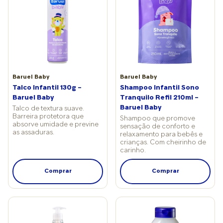
garante a professora. No fim, como reforça a psicóloga
Cibele: muitas crianças crescem saudáveis não porque
tiveram pais incansáveis, mas, sim, pais que voltavam,
reparavam e tentavam de novo.
Baruel Baby
Baruel Baby
Talco Infantil 130g –
Shampoo Infantil Sono
Baruel Baby
Tranquilo Refil 210ml –
Baruel Baby
Talco de textura suave.
Barreira protetora que
Shampoo que promove
absorve umidade e previne
sensação de conforto e
as assaduras.
relaxamento para bebês e
crianças. Com cheirinho de
carinho.
Comprar
Comprar