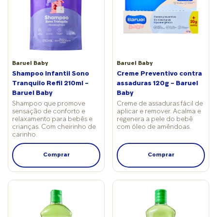
distrações como o celular já são formas consistentes de
presença. Segundo a educadora parental, outras
demonstrações simples também cumprem esse papel de
apoio, como um abraço após um momento de
desregulação emocional, um carinho nas costas ou no
cabelo antes de dormir, uma massagem nos pés para relaxar,
Baruel Baby
Baruel Baby
o toque discreto acompanhado de escuta atenta e mesmo a
Shampoo Infantil Sono
Creme Preventivo contra
criação de pequenos gestos personalizados entre pais e
Tranquilo Refil 210ml –
assaduras 120g – Baruel
filhos. Juntas, as profissionais lembram: respeitar o jeito de
Baruel Baby
Baby
cada criança receber afeto também é fundamental. Algumas
Shampoo que promove
preferem abraços longos; outras se sentem mais
Creme de assaduras fácil de
sensação de conforto e
aplicar e remover. Acalma e
confortáveis com gestos breves. Adaptar o cuidado à fase
relaxamento para bebês e
regenera a pele do bebê
do desenvolvimento e à individualidade reforça segurança e
crianças. Com cheirinho de
com óleo de amêndoas.
confiança.
carinho.
Comprar
Comprar