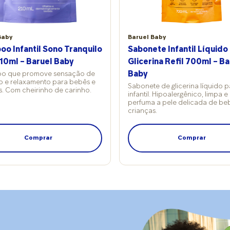
O importante é estar ciente que, reconhecer isso
não significa falhar. Como incentivar sem transformar
em conflito Quando a criança quer fazer algo
Baby
Baruel Baby
sozinha, mas ainda não consegue dar conta do
o Infantil Sono Tranquilo
Sabonete Infantil Líquido
recado, a orientação é oferecer ajuda sem assumir
totalmente o controle. Ou seja, deve-se considerar
210ml – Baruel Baby
Glicerina Refil 700ml – Ba
antecipar-se e dividir as tarefas com o pequeno,
o que promove sensação de
Baby
sempre valorizando a tentativa dele para fortalecer
o e relaxamento para bebês e
Sabonete de glicerina líquido 
s. Com cheirinho de carinho.
a confiança. “Essa fase não é um problema a ser
infantil. Hipoalergênico, limpa e
corrigido, mas um sinal de desenvolvimento
perfuma a pele delicada de be
crianças.
saudável. Crianças que podem tentar, errar e tentar
novamente constroem autonomia emocional,
tolerância à frustração e confiança. O papel do
Comprar
Comprar
adulto não é acelerar, mas sustentar – com
paciência, limite e respeito”, garante a profissional.