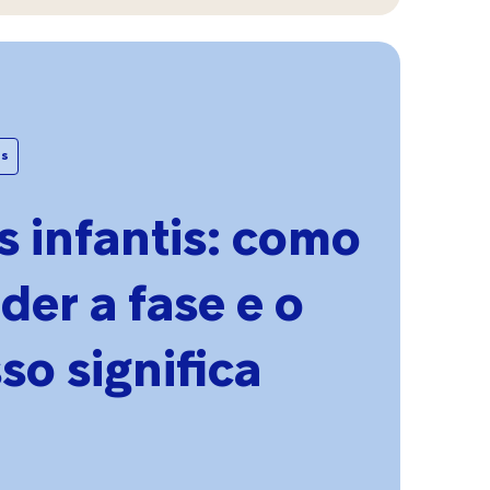
ar
es
m
s
 infantis: como
der a fase e o
elo
so significa