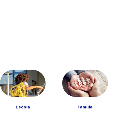
So
Escola
Família