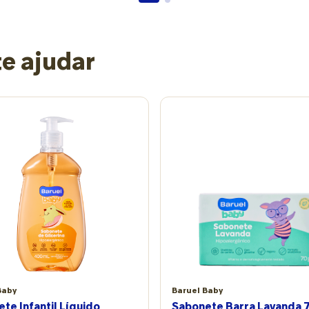
sozinho” A psicóloga Thamiris Camargo, que atende
crianças da primeira infância na Clínica Revitalis,
explica que essa fase é marcada pelo desejo intenso
de agir por conta própria. Ela surge com força entre
e ajudar
1 ano e meio e 3 anos, quando a criança começa a
se perceber como um sujeito separado do adulto.
“O ‘eu faço sozinho’ é, no fundo, um ‘eu existo’”,
explica a profissional. Assim, essa etapa se
caracteriza por atitudes como: tentativa de realizar
ações sem ajuda, mesmo sem coordenação
suficiente; insistência em tarefas ligadas ao próprio
corpo e ao ambiente; resistência quando o adulto
interfere rapidamente; necessidade de experimentar
causa e efeito. Cognitivamente, a criança já
compreende que, ao tentar fazer sozinha alguma
atividade, algo sempre vai acontecer. Pelo lado
emocional, tal manifestação constrói identidade,
autoestima e senso de competência. Quando o
adulto permite a tentativa, a mensagem é de
confiança; quando impede constantemente, pode
transmitir insegurança. Em que ações essa fase
Baby
Baruel Baby
aparece mais O desejo de autonomia costuma surgir
te Infantil Líquido
Sabonete Barra Lavanda 