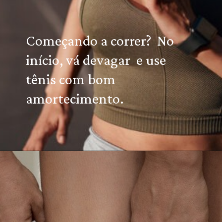
Começando a correr?
No
início, vá devagar
e use
tênis com bom
amortecimento.