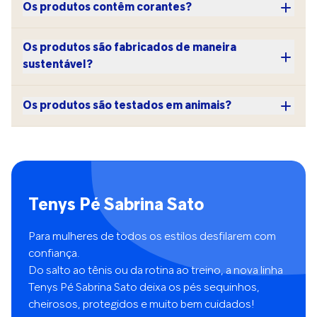
Os produtos contêm corantes?
Os produtos são fabricados de maneira
sustentável?
Os produtos são testados em animais?
Tenys Pé Sabrina Sato
Para mulheres de todos os estilos desfilarem com
confiança.
Do salto ao tênis ou da rotina ao treino, a nova linha
Tenys Pé Sabrina Sato deixa os pés sequinhos,
cheirosos, protegidos e muito bem cuidados!