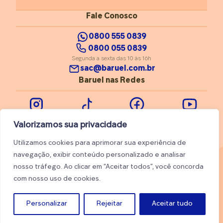
ressalta que montar a mala não precisa ser um momento
perfeito ou feliz o tempo todo. Sentir medo, dúvida ou
Fale Conosco
tristeza não diminui o amor nem a capacidade de maternar.
Essas emoções fazem parte de uma grande transformação
0800 555 0839
emocional e podem ser acolhidas como parte saudável
0800 055 0839
desse processo.
Segunda a sexta das 10 às 16h
sac@baruel.com.br
Baruel nas Redes
Instagram
Tiktok
Facebook
Youtube
Valorizamos sua privacidade
Utilizamos cookies para aprimorar sua experiência de
navegação, exibir conteúdo personalizado e analisar
nosso tráfego. Ao clicar em “Aceitar todos”, você concorda
© 2026 Baruel. Todos os direitos reservados
com nosso uso de cookies.
Trabalhe conosco
Ajuda
Personalizar
Rejeitar
Aceitar tudo
Made by