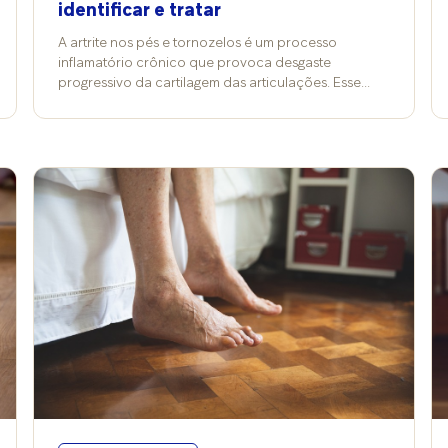
identificar e tratar
A artrite nos pés e tornozelos é um processo
inflamatório crônico que provoca desgaste
progressivo da cartilagem das articulações. Esse
quadro causa dor, inchaço e perda gradual de
movimento, impactando diretamente a qualidade de
vida. Segundo o ortopedista Rafael Botelho,
membro da Sociedade Brasileira de Ortopedia e
Traumatologia do Ceará (SBOT-CE), as causas mais
comuns incluem: Fraturas graves no tornozelo;
Instabilidades crônicas após entorses mal tratadas;
Alterações da pisada, como o pé plano grave;
Doenças inflamatórias, como artrite reumatoide e
lúpus; Infecções articulares. “A artrite é um processo
inflamatório crônico que gera desgaste progressivo
da cartilagem que reveste os ossos das articulações,
causando dor, inchaço e redução da amplitude de
movimento de forma progressiva”, explica o
especialista em cirurgia minimamente invasiva do pé.
Sintomas e diagnóstico Os primeiros sinais são dor e
inchaço de instalação lenta, geralmente
acompanhados de rigidez matinal. Para diferenciar