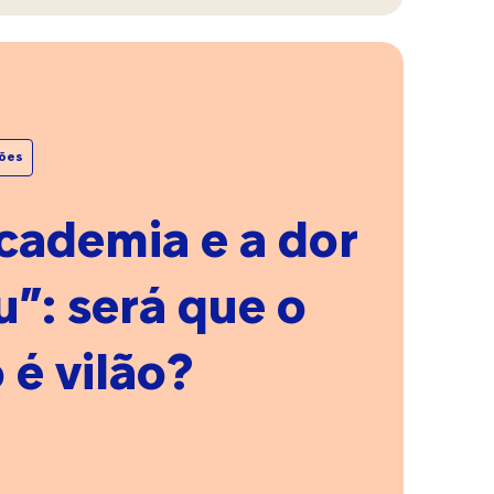
ar
sões
m
s
academia e a dor
u”: será que o
elo
 é vilão?