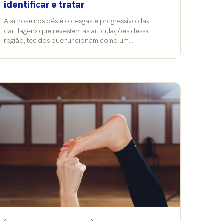
identificar e tratar
A artrose nos pés é o desgaste progressivo das
cartilagens que revestem as articulações dessa
região, tecidos que funcionam como um
“amortecedor natural”, permitindo que os ossos se
movam suavemente. Quando sofrem alterações,
podem causar dor, rigidez e limitação dos
movimentos. A condição pode atingir diferentes
articulações do pé, sendo mais comum no dedão
(hálux), no meio do pé (mediotársica) ou na
articulação subtalar, entre o tornozelo e o pé. “A
artrose é um processo crônico, geralmente lento, e
está relacionada ao envelhecimento, mas pode
surgir mais cedo em pessoas com fatores de risco
específicos”, informa o ortopedista Marco Aurélio
Neves, da Clínica Movitè, especialista em cirurgia de
próteses de quadril e joelho. Principais causas da
artrose Mas, afinal, por que uma pessoa desenvolve
essa doença? O médico lista os motivos mais
importantes: Desgaste natural com a idade;
Sobrecarga repetitiva (corridas, esportes de
impacto, uso de salto alto); Traumas prévios