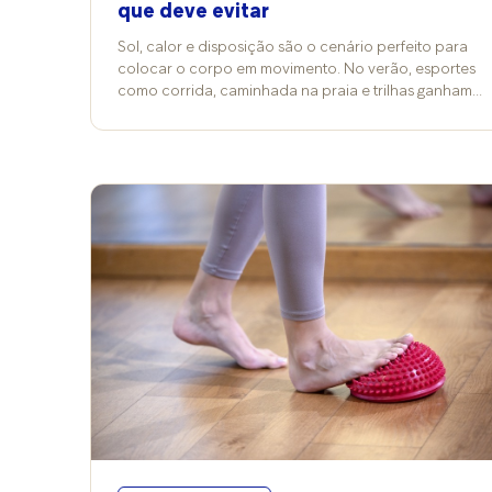
que deve evitar
Sol, calor e disposição são o cenário perfeito para
colocar o corpo em movimento. No verão, esportes
como corrida, caminhada na praia e trilhas ganham
ainda mais adeptos, mas também exigem atenção
redobrada com o corpo. Isso porque alguns fatores
podem transformar o momento de lazer em risco de
lesões e desconfortos. Por incrível que pareça, o
aumento rápido da carga em treinos é uma das
principais causas de lesões nessa época do ano.
“Durante o verão, é comum que as pessoas retomem
ou intensifiquem a prática de exercícios ao ar livre.
Isso, quando feito sem preparo, favorece tendinites,
entorses e dores musculares”, aponta o ortopedista
Lindbergh Barbosa, especialista em tratamentos de
lesões esportivas. A fisioterapeuta Adriana Melo,
coordenadora do Hospital Badim (RJ), acrescenta
que os terrenos típicos do verão exigem muito mais
da musculatura estabilizadora dos pés e pernas.
“Areia, trilha e terrenos irregulares sobrecarregam
panturrilhas, tornozelos e coxas. Entre os problemas
mais comuns estão fascite plantar, tendinite do