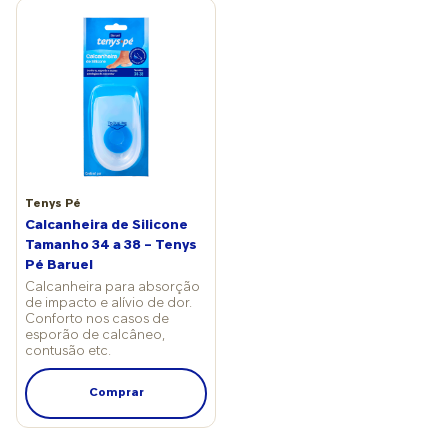
surtiram efeito. “Caso surjam novas crises, o mais importante
é identificar os sintomas semelhantes aos anteriores o mais
rápido possível para retomar o tratamento de modo
precoce, pois isso encurta o período da doença”, conclui o
ortopedista.
Tenys Pé
Calcanheira de Silicone
Tamanho 34 a 38 – Tenys
Pé Baruel
Calcanheira para absorção
de impacto e alívio de dor.
Conforto nos casos de
esporão de calcâneo,
contusão etc.
Comprar