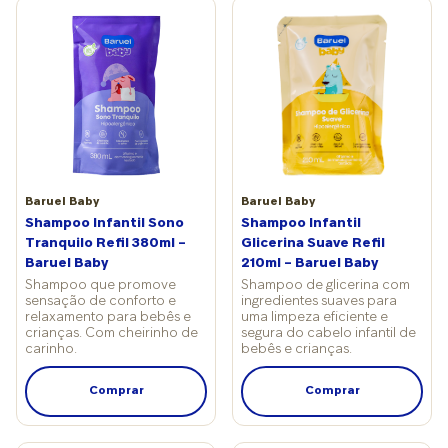
e, para urina, a cada 2-3 horas. “Famílias com acesso
limitado à água potável, saneamento ou sem máquina de
lavar podem encontrar dificuldades na higienização correta.
Nesses contextos, a escolha deve considerar a viabilidade
técnica de uma lavagem segura para não comprometer a
saúde do bebê”, conclui Henrique.
Baruel Baby
Baruel Baby
Shampoo Infantil Sono
Shampoo Infantil
Tranquilo Refil 380ml –
Glicerina Suave Refil
Baruel Baby
210ml – Baruel Baby
Shampoo que promove
Shampoo de glicerina com
sensação de conforto e
ingredientes suaves para
relaxamento para bebês e
uma limpeza eficiente e
crianças. Com cheirinho de
segura do cabelo infantil de
carinho.
bebês e crianças.
Comprar
Comprar