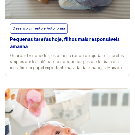
Desenvolvimento e Autonomia
Pequenas tarefas hoje, filhos mais responsáveis
amanhã
Guardar brinquedos, escolher a roupa ou ajudar em tarefas
simples podem até parecer pequenos gestos do dia a dia,
mas têm um papel importante na vida das crianças. Mais do
que facilitar a rotina da casa, essas ações ensinam sobre ser
mais responsável, cooperar e até ter autonomia,
previsibilidade e segurança emocional. Na casa da
estrategista digital Luana Rosário, mãe de duas crianças
pequenas, essa participação começou aos poucos. Como
os filhos têm três anos de diferença, ela precisou adaptar as
tarefas para que ambos pudessem colaborar de alguma
forma, mesmo com habilidades diferentes. “Pesquisando e
conversando com a psicóloga deles, entendi que podia
atribuir ações diferentes e complementares. Muitas vezes, o
caçula entra como apoio da mais velha e isso foi muito