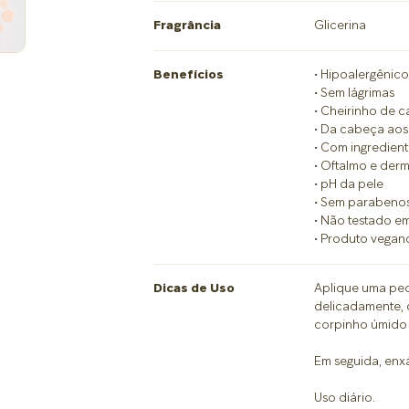
Fragrância
Glicerina
Benefícios
• Hipoalergênic
• Sem lágrimas
• Cheirinho de c
• Da cabeça aos
• Com ingredient
• Oftalmo e der
• pH da pele
• Sem parabeno
• Não testado e
• Produto vegan
Dicas de Uso
Aplique uma pe
delicadamente,
corpinho úmido
Em seguida, enx
Uso diário.