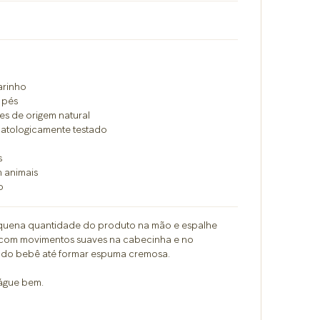
o
arinho
 pés
es de origem natural
matologicamente testado
s
m animais
o
quena quantidade do produto na mão e espalhe
 com movimentos suaves na cabecinha e no
 do bebê até formar espuma cremosa.
águe bem.