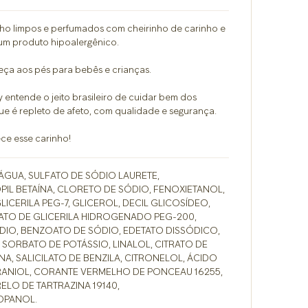
ho limpos e perfumados com cheirinho de carinho e
um produto hipoalergênico.
ça aos pés para bebês e crianças.
 entende o jeito brasileiro de cuidar bem dos
ue é repleto de afeto, com qualidade e segurança.
e esse carinho!
GUA, SULFATO DE SÓDIO LAURETE,
L BETAÍNA, CLORETO DE SÓDIO, FENOXIETANOL,
ICERILA PEG-7, GLICEROL, DECIL GLICOSÍDEO,
ATO DE GLICERILA HIDROGENADO PEG-200,
DIO, BENZOATO DE SÓDIO, EDETATO DISSÓDICO,
 SORBATO DE POTÁSSIO, LINALOL, CITRATO DE
A, SALICILATO DE BENZILA, CITRONELOL, ÁCIDO
ANIOL, CORANTE VERMELHO DE PONCEAU 16255,
LO DE TARTRAZINA 19140,
OPANOL.