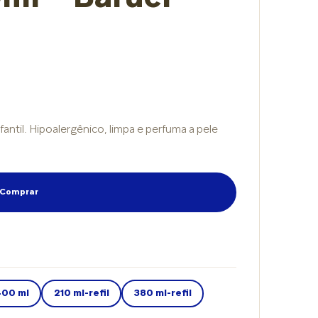
ar
m
fantil. Hipoalergênico, limpa e perfuma a pele
s
Comprar
elo
00 ml
210 ml-refil
380 ml-refil