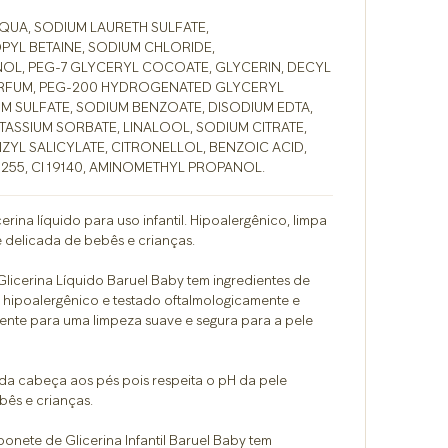
AQUA, SODIUM LAURETH SULFATE,
L BETAINE, SODIUM CHLORIDE,
L, PEG-7 GLYCERYL COCOATE, GLYCERIN, DECYL
ARFUM, PEG-200 HYDROGENATED GLYCERYL
UM SULFATE, SODIUM BENZOATE, DISODIUM EDTA,
OTASSIUM SORBATE, LINALOOL, SODIUM CITRATE,
ZYL SALICYLATE, CITRONELLOL, BENZOIC ACID,
6255, CI 19140, AMINOMETHYL PROPANOL.
erina líquido para uso infantil. Hipoalergênico, limpa
e delicada de bebês e crianças.
licerina Líquido Baruel Baby tem ingredientes de
É hipoalergênico e testado oftalmologicamente e
nte para uma limpeza suave e segura para a pele
da cabeça aos pés pois respeita o pH da pele
bês e crianças.
onete de Glicerina Infantil Baruel Baby tem