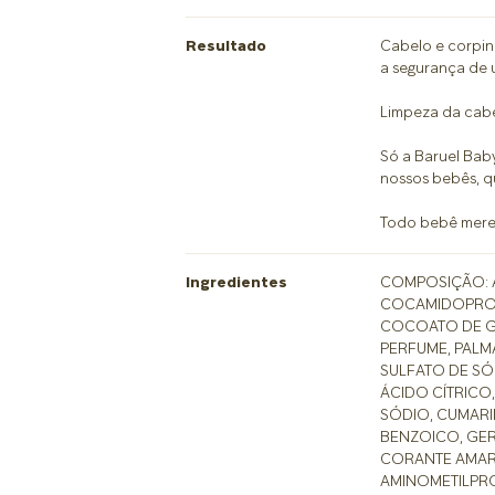
Resultado
Cabelo e corpin
a segurança de 
Limpeza da cabe
Só a Baruel Baby
nossos bebês, q
Todo bebê merec
Ingredientes
COMPOSIÇÃO: Á
COCAMIDOPROPI
COCOATO DE GL
PERFUME, PALM
SULFATO DE SÓ
ÁCIDO CÍTRICO,
SÓDIO, CUMARIN
BENZOICO, GER
CORANTE AMARE
AMINOMETILPR