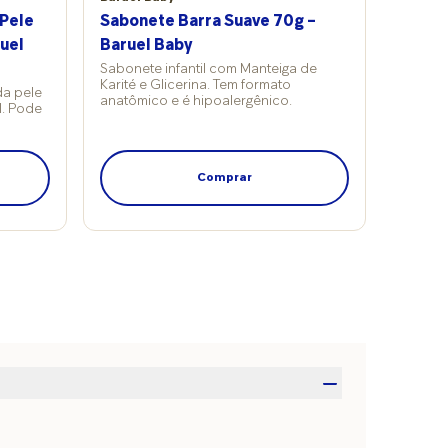
 Pele
Sabonete Barra Suave 70g –
ruel
Baruel Baby
Sabonete infantil com Manteiga de
Karité e Glicerina. Tem formato
da pele
anatômico e é hipoalergênico.
l. Pode
Comprar