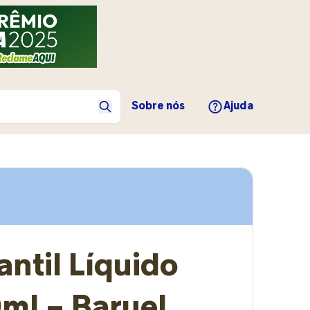
Sobre nós
Ajuda
antil Líquido
0ml – Baruel