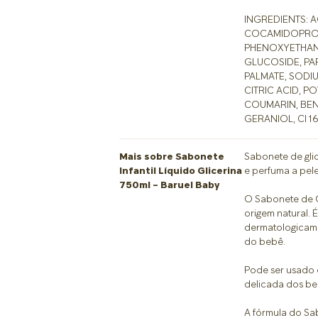
INGREDIENTS: 
COCAMIDOPROPY
PHENOXYETHANO
GLUCOSIDE, P
PALMATE, SODI
CITRIC ACID, P
COUMARIN, BEN
GERANIOL, CI 1
Mais sobre Sabonete
Sabonete de glic
Infantil Líquido Glicerina
e perfuma a pel
750ml – Baruel Baby
O Sabonete de G
origem natural. 
dermatologicame
do bebê.
Pode ser usado 
delicada dos be
A fórmula do Sab