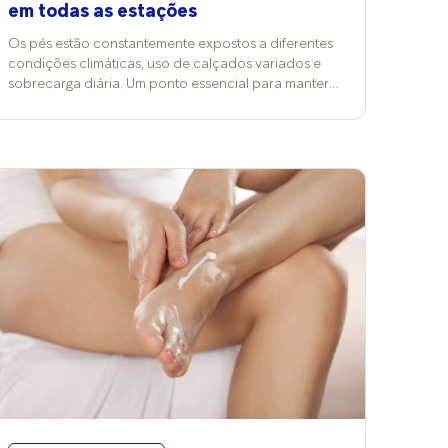
em todas as estações
Os pés estão constantemente expostos a diferentes
condições climáticas, uso de calçados variados e
sobrecarga diária. Um ponto essencial para manter a
saúde e o bem-estar dessa região é a hidratação
regular da pele, que deve ser mantida em todas as
estações do ano. Por que a hidratação é tão
importante? A pele dos pés possui menos glândulas
sebáceas em comparação a outras áreas do corpo.
Isso significa que a produção natural de óleo é
reduzida, tornando-a mais suscetível ao
ressecamento, descamação e até fissuras dolorosas.
No verão, o calor, a transpiração excessiva e o
contato frequente com a água (piscinas e praia)
favorecem a perda da barreira protetora natural da
pele. No inverno, o frio e o uso de calçados
fechados diminuem a oxigenação e a circulação,
deixando os pés mais ressecados e propensos a
rachaduras. No outono e primavera, as mudanças
bruscas de temperatura também afetam a pele,
exigindo constância no cuidado. Benefícios da
hidratação dos pés Manter uma rotina de