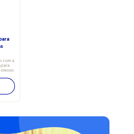
se de evitar a aplicação entre os dedos para não
criar um ambiente úmido que favoreça infecções. 4.
Potencialização (opcional) Para intensificar a
hidratação, envolva os pés com filme plástico ou um
protetor para calcanhar por 20 a 30 minutos. Isso
ajuda a aumentar a penetração dos ativos
hidratantes. 5. Talco ou spray desodorante
para
(opcional) Após a hidratação, aplique talco ou um
as
spray desodorante para controlar os odores e a
transpiração durante o dia, se desejar. Os produtos
to com a
absorvem o excesso de umidade, previnem
 para
problemas como chulé e até infecções, além de
 oleoso.
prolongarem a hidratação. Cuidados especiais para
diabéticos Lembre-se que pacientes diabéticos
precisam adotar cuidados adicionais ao escolher
produtos para os pés, devido à maior
vulnerabilidade a lesões e infecções. "Esse grupo
deve evitar cremes com ureia em concentrações
altas para não agredir a pele sensível. Além disso, é
importante escolher produtos sem fragrâncias ou
corantes, que podem causar reações alérgicas",
recomenda a especialista.