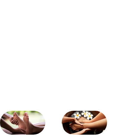
propício para infecções”, alerta a profissional. Tipos
de hidratantes mais indicados Só que não adianta
usar qualquer creme. O uso de fórmulas mais
potentes é fundamental, visto que a pele dos pés
necessita de cuidados mais intensivos. De acordo
com Talita Bovi, os melhores produtos para essa
região são aqueles com ativos que ajudam a reter
água e proteger a pele, como: Hidratantes com ureia:
a ureia é um umectante eficaz que atrai e retém a
água, sendo ideal para quem tem pés ressecados;
Manteigas vegetais (karité, cacau, cupuaçu): essas
manteigas proporcionam uma hidratação profunda
e ajudam a manter a pele macia, criando uma
barreira contra a perda de umidade; Óleos vegetais
(amêndoas, coco, abacate): tais óleos restauram a
barreira lipídica da pele, prevenindo o
ressecamento; Ácidos salicílico e ácido lático: esses
ingredientes têm propriedades esfoliantes leves e
ajudam a melhorar a textura da pele, além de
reduzirem calosidades. Como aplicar os hidratantes
A aplicação deve ser feita de maneira regular para
garantir resultados eficazes. Bovi orienta que a
frequência ideal é de 1 a 2 vezes por dia para a