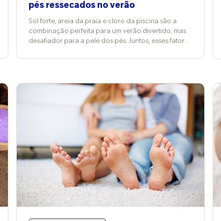
pés ressecados no verão
Sol forte, areia da praia e cloro da piscina são a
combinação perfeita para um verão divertido, mas
desafiador para a pele dos pés. Juntos, esses fatores
aumentam o risco de ressecamento intenso,
deixando os calcanhares ásperos, esbranquiçados
e até rachados. Além de prejudicar a aparência,
podem causar dor e facilitar infecções. De acordo
com a cosmetóloga Vitória Contini, professora de
Cosmetologia Clínica na FMU, cada agente age de
maneira diferente: o sol provoca perda acelerada
da hidratação natural da pele, a areia funciona
como um abrasivo que desgasta a camada
protetora e a água da piscina, por conter cloro,
compromete ainda mais a barreira cutânea. Já a
podóloga Grace Kelly Barreto complementa que, se
o ressecamento evoluir, acaba deixando a pele
vulnerável. “As fissuras profundas machucam,
sangram e até infeccionam. Nesse ponto, não é
apenas uma questão estética, mas sim de saúde.”
Ingredientes que fazem a diferença Os melhores
produtos para pés ressecados têm fórmulas mais