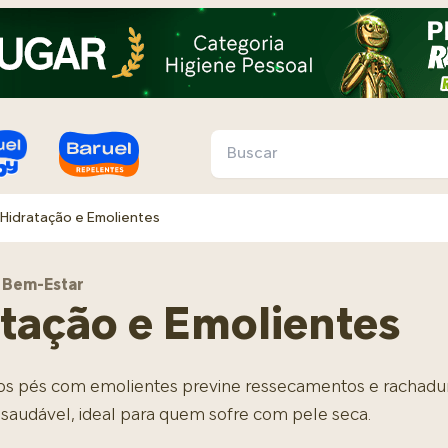
Hidratação e Emolientes
Conteúdo
Conteúdo
Universo do Pé
Universo Infantil
 Bem-Estar
tação e Emolientes
Sintomas e Dores
Chegada do Bebê
Esporte e Saúde
Rotinas e Rituais
• Fascite Plantar
• Enxoval
• Anatomia do Pé
• Banho
dos pés com emolientes previne ressecamentos e rachad
• Frieira e Micose
• Mala da Maternidade
• Corrida
• Hábitos Diários
 saudável, ideal para quem sofre com pele seca.
• Esporão de Calcâneo
• Caminhada
• Sono e Soneca
Saúde e Cuidados