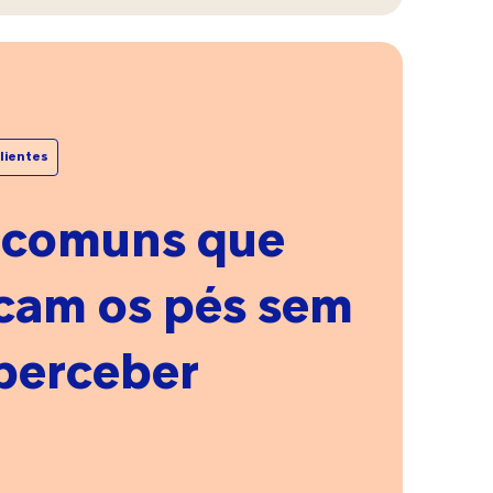
ar
lientes
m
s
 comuns que
cam os pés sem
elo
perceber