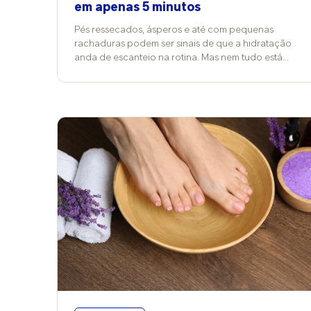
em apenas 5 minutos
Pés ressecados, ásperos e até com pequenas
rachaduras podem ser sinais de que a hidratação
anda de escanteio na rotina. Mas nem tudo está
perdido: reservar poucos minutos antes de dormir
para cuidar dessa região já ajuda - e muito! Com os
produtos adequados e movimentos práticos, a pele
fica macia, confortável e protegida. A podóloga
Sheila Cristina, especialista em reflexologia podal,
explica que a pele dos pés costuma sofrer mais
desgaste por conta do atrito constante e da
espessura natural da região. Por isso, precisa de
atenção frequente para evitar desconfortos e
problemas mais intensos ao longo do tempo.
“Quando a gente mantém os pés hidratados, evita
rachaduras, aspereza e desconforto para andar.
Sem hidratação, a pele fica cada vez mais seca,
grossa e pode descamar. Em alguns casos, as
rachaduras podem até infeccionar”, alerta a
pedicure. Diferenças entre hidratação e emolientes
Embora muita gente use os termos como sinônimos,
hidratação e ação emoliente têm funções diferentes