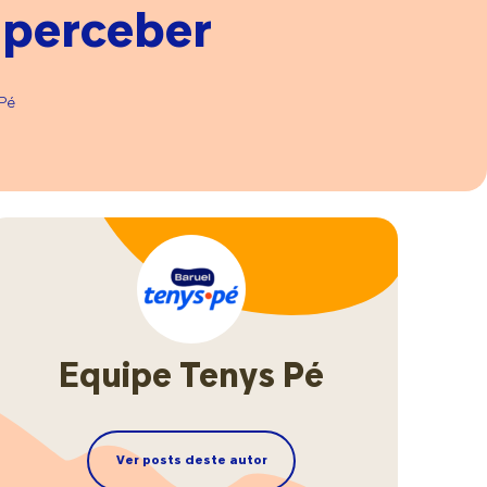
 perceber
ar
Pé
m
s
elo
Equipe Tenys Pé
Ver posts deste autor