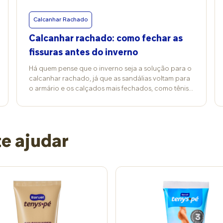
Calcanhar Rachado
Calcanhar rachado: como fechar as
fissuras antes do inverno
Há quem pense que o inverno seja a solução para o
calcanhar rachado, já que as sandálias voltam para
o armário e os calçados mais fechados, como tênis e
botas, escondem as rachaduras. Mas a verdade é
que o frio piora a situação: a pele fica mais
ressecada, perde a elasticidade e abre pequenas
fissuras, que podem doer e sangrar. Segundo a
e ajudar
podóloga Simone Bonani, o problema começa de
forma silenciosa, conforme a estação vai mudando.
Ocorrem o ressecamento e o espessamento da pele
na região dos pés, especialmente nos calcanhares,
que sofrem maior pressão no dia a dia. “Os
‘rachados’ surgem a partir da área ressecada,
enquanto as fissuras são um estágio mais avançado.
É quando a pele se rompe e forma pequenas
aberturas, aumentando o risco até mesmo de