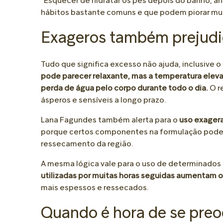
“Esquecer de hidratar os pés depois do banho, a
hábitos bastante comuns e que podem piorar muito
Exageros também prejud
Tudo que significa excesso não ajuda, inclusive 
pode parecer relaxante, mas a temperatura eleva
perda de água pelo corpo durante todo o dia.
O r
ásperos e sensíveis a longo prazo.
Lana Fagundes também alerta para o
uso exagera
porque certos componentes na formulação podem r
ressecamento da região.
A mesma lógica vale para o uso de determinados
utilizadas por muitas horas seguidas aumentam o
mais espessos e ressecados.
Quando é hora de se pre