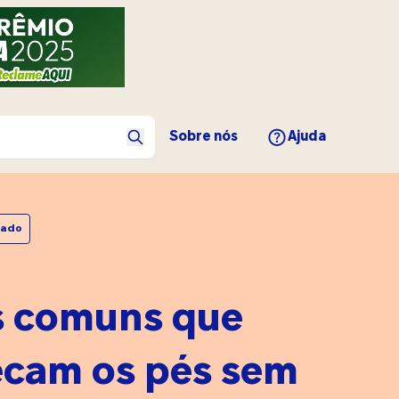
Sobre nós
Ajuda
hado
s comuns que
ecam os pés sem