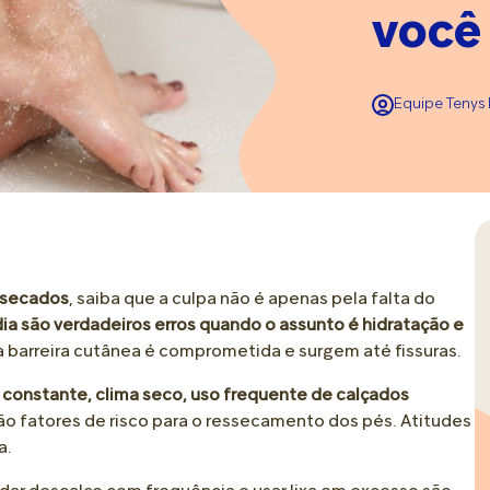
• Dor no Calcanhar
• Tipos de Calçados
• Troca e Fraldas
você
• Amamentação e Alimentação
ver todos
ver todos
ver todos
• Assadura
Mobilidade e Longevidade
Relaxamento e Bem-Est
Colo e Conexão
• Choro
Equipe Tenys 
• Cuidado Diário
• Spa dos Pés
• Brincadeiras
• Doenças e Dores
• Tipos de Pés
• Reflexologia e Massage
• Cafuné
ver todos
• Pisada e Palmilha
• Hidratação e Emoliente
Crescer Juntos
Cabelos e Cabelinhos
• Pé Supinado e Pé Pronado
• Escalda Pés
• Adaptação e Ambiente
• Primeiros Fios
ver todos
ver todos
ssecados
, saiba que a culpa não é apenas pela falta do
• Desenvolvimento e Autonomia
• Texturas e Tipos de Cab
ia são verdadeiros erros quando o assunto é hidratação e
• Comportamento
• Rotina de Cuidados
 barreira cutânea é comprometida e surgem até fissuras.
• Escola
• Penteados e Produtos
o constante, clima seco, uso frequente de calçados
ver todos
ver todos
ão fatores de risco para o ressecamento dos pés. Atitudes
a.