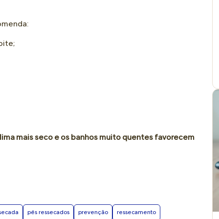
comenda:
oite;
 clima mais seco e os banhos muito quentes favorecem
ssecada
pés ressecados
prevenção
ressecamento