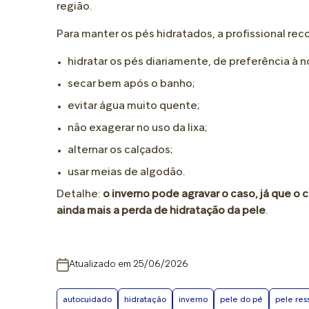
região.
Para manter os pés hidratados, a profissional re
hidratar os pés diariamente, de preferência à n
secar bem após o banho;
evitar água muito quente;
não exagerar no uso da lixa;
alternar os calçados;
usar meias de algodão.
Detalhe:
o inverno pode agravar o caso, já que o
ainda mais a perda de hidratação da pele
.
Atualizado em 25/06/2026
autocuidado
hidratação
inverno
pele do pé
pele re