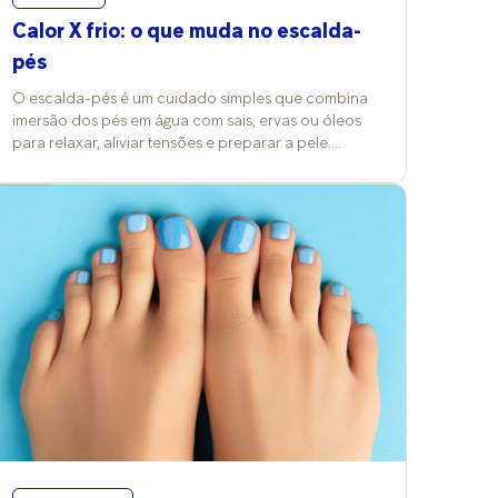
Calor X frio: o que muda no escalda-
pés
O escalda-pés é um cuidado simples que combina
imersão dos pés em água com sais, ervas ou óleos
para relaxar, aliviar tensões e preparar a pele.
Quando ocorrem mudanças nos termômetros, a
temperatura da água e a escolha dos produtos
costumam ser alterados também e isso reflete nos
efeitos e nos cuidados desse ritual. Vitória Contini,
professora de Cosmetologia Clínica na FMU, explica
que a prática pode ser feita com água quente,
morna ou fria, conforme o objetivo da pessoa, e
costuma trazer benefícios para a pele e a
circulação. “No frio, a água aquecida promove
conforto térmico e vasodilatação; no calor,
temperaturas mais baixas refrescam e ajudam a
reduzir inchaço”, compara. Já a podóloga Grace
Kelly Barreto reforça o valor terapêutico além da
estética. “É um cuidado que alivia dores e tensões,
além de deixar a pele mais receptiva aos cremes