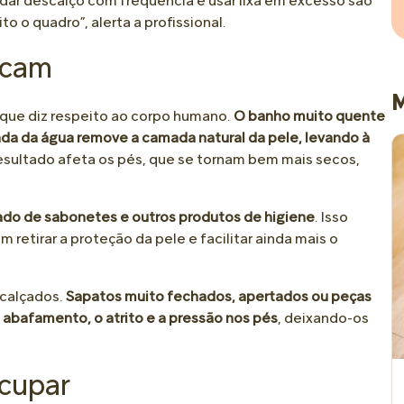
ndar descalço com frequência e usar lixa em excesso são
 o quadro”, alerta a profissional.
icam
M
o que diz respeito ao corpo humano.
O banho muito quente
da da água remove a camada natural da pele, levando à
esultado afeta os pés, que se tornam bem mais secos,
do de sabonetes e outros produtos de higiene
. Isso
etirar a proteção da pele e facilitar ainda mais o
 calçados.
Sapatos muito fechados, apertados ou peças
 abafamento, o atrito e a pressão nos pés
, deixando-os
ocupar