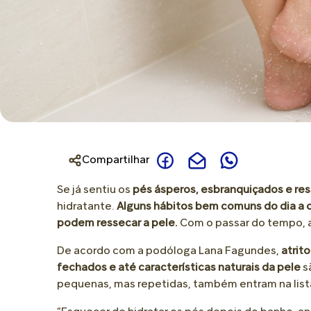
Joanete
Novidades
Para Bolha
Creme de Assaduras
Calcanhar Rachado
Para Calo
Talco
Dor no Calcanhar
Para Ressecamento
Óleo
Dor na Planta do Pé
Para Perna Cansada
Perna e Corpo
Pele Extremamente Seca
Compartilhar
Perna Cansada
Se já sentiu os
pés ásperos, esbranquiçados e re
hidratante.
Alguns hábitos bem comuns do dia a d
podem ressecar a pele.
Com o passar do tempo, a
De acordo com a podóloga Lana Fagundes,
atrit
fechados e até características naturais da pele
s
pequenas, mas repetidas, também entram na list