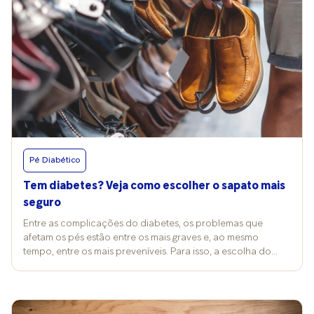
Pé Diabético
Tem diabetes? Veja como escolher o sapato mais
seguro
Entre as complicações do diabetes, os problemas que
afetam os pés estão entre os mais graves e, ao mesmo
tempo, entre os mais preveníveis. Para isso, a escolha do
calçado merece atenção especial, já que modelos
inadequados favorecem a ocorrência de lesões. Conforme
alerta o cirurgião vascular Akash Prakasan, diretor da
Sociedade Brasileira de Angiologia e de Cirurgia Vascular de