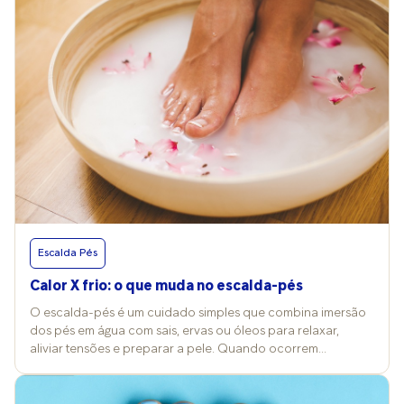
Escalda Pés
Calor X frio: o que muda no escalda-pés
O escalda-pés é um cuidado simples que combina imersão
dos pés em água com sais, ervas ou óleos para relaxar,
aliviar tensões e preparar a pele. Quando ocorrem
mudanças nos termômetros, a temperatura da água e a
escolha dos produtos costumam ser alterados também e
isso reflete nos efeitos e nos cuidados desse ritual. Vitória