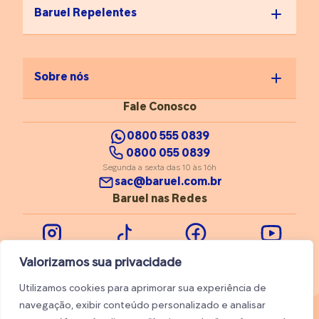
Lembre-se: se a dor
Baruel Repelentes
persistir ou começar a
incomodar até em
repouso, é hora de
buscar avaliação médica
Sobre nós
para tentar contornar a
cronificação.
Fale Conosco
0800 555 0839
0800 055 0839
Segunda a sexta das 10 às 16h
sac@baruel.com.br
Baruel nas Redes
Instagram
Tiktok
Facebook
Youtube
Valorizamos sua privacidade
Utilizamos cookies para aprimorar sua experiência de
navegação, exibir conteúdo personalizado e analisar