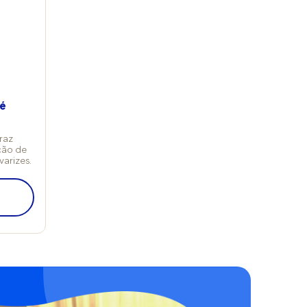
se de evitar a aplicação entre os dedos para não
criar um ambiente úmido que favoreça infecções. 4.
Potencialização (opcional) Para intensificar a
hidratação, envolva os pés com filme plástico ou um
protetor para calcanhar por 20 a 30 minutos. Isso
ajuda a aumentar a penetração dos ativos
hidratantes. 5. Talco ou spray desodorante
(opcional) Após a hidratação, aplique talco ou um
Pé
spray desodorante para controlar os odores e a
transpiração durante o dia, se desejar. Os produtos
raz
absorvem o excesso de umidade, previnem
ção de
problemas como chulé e até infecções, além de
varizes.
prolongarem a hidratação. Cuidados especiais para
diabéticos Lembre-se que pacientes diabéticos
precisam adotar cuidados adicionais ao escolher
produtos para os pés, devido à maior
vulnerabilidade a lesões e infecções. "Esse grupo
deve evitar cremes com ureia em concentrações
altas para não agredir a pele sensível. Além disso, é
importante escolher produtos sem fragrâncias ou
corantes, que podem causar reações alérgicas",
recomenda a especialista.