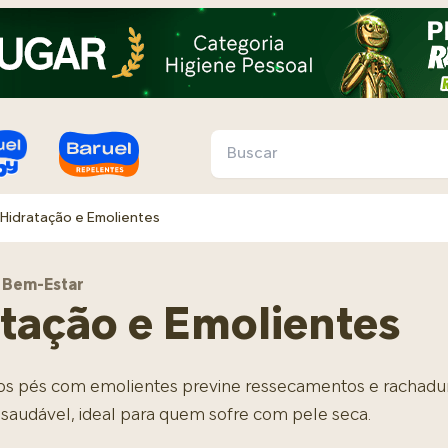
Hidratação e Emolientes
Conteúdo
Conteúdo
Universo do Pé
Universo Infantil
 Bem-Estar
tação e Emolientes
Sintomas e Dores
Chegada do Bebê
Esporte e Saúde
Rotinas e Rituais
• Fascite Plantar
• Enxoval
• Anatomia do Pé
• Banho
dos pés com emolientes previne ressecamentos e rachad
• Frieira e Micose
• Mala da Maternidade
• Corrida
• Hábitos Diários
 saudável, ideal para quem sofre com pele seca.
• Esporão de Calcâneo
• Caminhada
• Sono e Soneca
Saúde e Cuidados