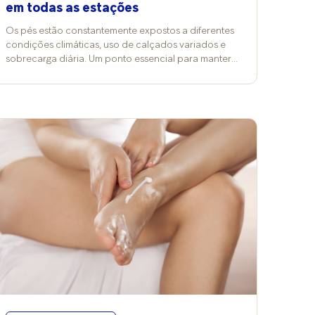
em todas as estações
Os pés estão constantemente expostos a diferentes
condições climáticas, uso de calçados variados e
sobrecarga diária. Um ponto essencial para manter a
saúde e o bem-estar dessa região é a hidratação
regular da pele, que deve ser mantida em todas as
estações do ano. Por que a hidratação é tão
importante? A pele dos pés possui menos glândulas
sebáceas em comparação a outras áreas do corpo.
Isso significa que a produção natural de óleo é
reduzida, tornando-a mais suscetível ao
ressecamento, descamação e até fissuras dolorosas.
No verão, o calor, a transpiração excessiva e o
contato frequente com a água (piscinas e praia)
favorecem a perda da barreira protetora natural da
pele. No inverno, o frio e o uso de calçados
fechados diminuem a oxigenação e a circulação,
deixando os pés mais ressecados e propensos a
rachaduras. No outono e primavera, as mudanças
bruscas de temperatura também afetam a pele,
exigindo constância no cuidado. Benefícios da
hidratação dos pés Manter uma rotina de