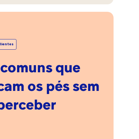
ar
lientes
m
s
 comuns que
cam os pés sem
elo
perceber