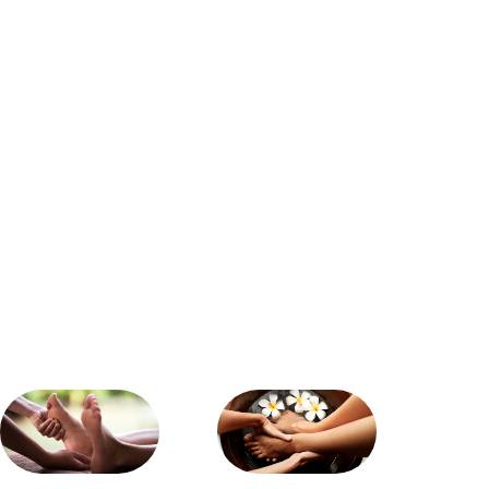
propício para infecções”, alerta a profissional. Tipos
de hidratantes mais indicados Só que não adianta
usar qualquer creme. O uso de fórmulas mais
potentes é fundamental, visto que a pele dos pés
necessita de cuidados mais intensivos. De acordo
com Talita Bovi, os melhores produtos para essa
região são aqueles com ativos que ajudam a reter
água e proteger a pele, como: Hidratantes com ureia:
a ureia é um umectante eficaz que atrai e retém a
água, sendo ideal para quem tem pés ressecados;
Manteigas vegetais (karité, cacau, cupuaçu): essas
manteigas proporcionam uma hidratação profunda
e ajudam a manter a pele macia, criando uma
barreira contra a perda de umidade; Óleos vegetais
(amêndoas, coco, abacate): tais óleos restauram a
barreira lipídica da pele, prevenindo o
ressecamento; Ácidos salicílico e ácido lático: esses
ingredientes têm propriedades esfoliantes leves e
ajudam a melhorar a textura da pele, além de
reduzirem calosidades. Como aplicar os hidratantes
A aplicação deve ser feita de maneira regular para
garantir resultados eficazes. Bovi orienta que a
frequência ideal é de 1 a 2 vezes por dia para a