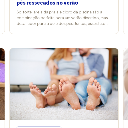
pés ressecados no verão
Sol forte, areia da praia e cloro da piscina são a
combinação perfeita para um verão divertido, mas
desafiador para a pele dos pés. Juntos, esses fatores
aumentam o risco de ressecamento intenso,
deixando os calcanhares ásperos, esbranquiçados
e até rachados. Além de prejudicar a aparência,
podem causar dor e facilitar infecções. De acordo
com a cosmetóloga Vitória Contini, professora de
Cosmetologia Clínica na FMU, cada agente age de
maneira diferente: o sol provoca perda acelerada
da hidratação natural da pele, a areia funciona
como um abrasivo que desgasta a camada
protetora e a água da piscina, por conter cloro,
compromete ainda mais a barreira cutânea. Já a
podóloga Grace Kelly Barreto complementa que, se
o ressecamento evoluir, acaba deixando a pele
vulnerável. “As fissuras profundas machucam,
sangram e até infeccionam. Nesse ponto, não é
apenas uma questão estética, mas sim de saúde.”
Ingredientes que fazem a diferença Os melhores
produtos para pés ressecados têm fórmulas mais