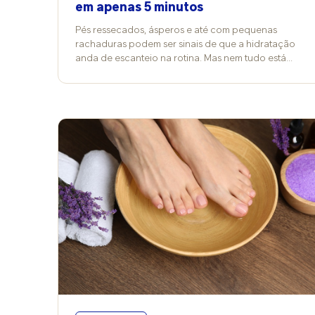
em apenas 5 minutos
Pés ressecados, ásperos e até com pequenas
rachaduras podem ser sinais de que a hidratação
anda de escanteio na rotina. Mas nem tudo está
perdido: reservar poucos minutos antes de dormir
para cuidar dessa região já ajuda - e muito! Com os
produtos adequados e movimentos práticos, a pele
fica macia, confortável e protegida. A podóloga
Sheila Cristina, especialista em reflexologia podal,
explica que a pele dos pés costuma sofrer mais
desgaste por conta do atrito constante e da
espessura natural da região. Por isso, precisa de
atenção frequente para evitar desconfortos e
problemas mais intensos ao longo do tempo.
“Quando a gente mantém os pés hidratados, evita
rachaduras, aspereza e desconforto para andar.
Sem hidratação, a pele fica cada vez mais seca,
grossa e pode descamar. Em alguns casos, as
rachaduras podem até infeccionar”, alerta a
pedicure. Diferenças entre hidratação e emolientes
Embora muita gente use os termos como sinônimos,
hidratação e ação emoliente têm funções diferentes