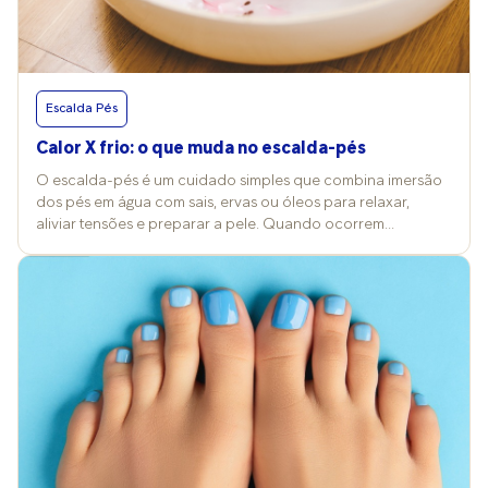
Escalda Pés
Calor X frio: o que muda no escalda-pés
O escalda-pés é um cuidado simples que combina imersão
dos pés em água com sais, ervas ou óleos para relaxar,
aliviar tensões e preparar a pele. Quando ocorrem
mudanças nos termômetros, a temperatura da água e a
escolha dos produtos costumam ser alterados também e
isso reflete nos efeitos e nos cuidados desse ritual. Vitória
Contini, professora de Cosmetologia Clínica na FMU, explica
que a prática pode ser feita com água quente, morna ou fria,
conforme o objetivo da pessoa, e costuma trazer benefícios
para a pele e a circulação. “No frio, a água aquecida
promove conforto térmico e vasodilatação; no calor,
temperaturas mais baixas refrescam e ajudam a reduzir
inchaço”, compara. Já a podóloga Grace Kelly Barreto
reforça o valor terapêutico além da estética. “É um cuidado
que alivia dores e tensões, além de deixar a pele mais