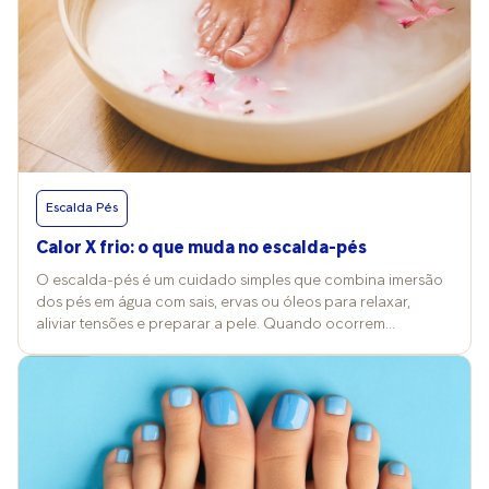
Escalda Pés
Calor X frio: o que muda no escalda-pés
O escalda-pés é um cuidado simples que combina imersão
dos pés em água com sais, ervas ou óleos para relaxar,
aliviar tensões e preparar a pele. Quando ocorrem
mudanças nos termômetros, a temperatura da água e a
escolha dos produtos costumam ser alterados também e
isso reflete nos efeitos e nos cuidados desse ritual. Vitória
Contini, professora de Cosmetologia Clínica na FMU, explica
que a prática pode ser feita com água quente, morna ou fria,
conforme o objetivo da pessoa, e costuma trazer benefícios
para a pele e a circulação. “No frio, a água aquecida