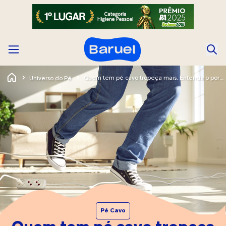
Quem tem pé cavo tropeça mais. Entenda o porquê
Universo do Pé
Pé Cavo