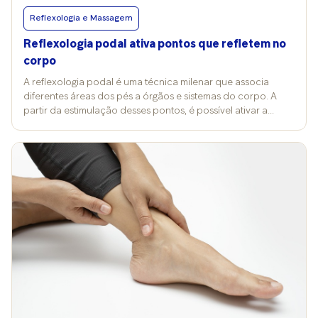
Reflexologia e Massagem
Reflexologia podal ativa pontos que refletem no
corpo
A reflexologia podal é uma técnica milenar que associa
diferentes áreas dos pés a órgãos e sistemas do corpo. A
partir da estimulação desses pontos, é possível ativar a
energia vital, aliviar tensões acumuladas e promover
equilíbrio físico e emocional. Mais do que uma simples
massagem, a prática funciona como uma ponte entre o
toque e o bem-estar, despertando respostas no organismo
por meio da conexão com os pés. A técnica se baseia em
regiões específicas dos membros inferiores, que concentram
tais conexões. “Os dedos estão ligados à cabeça e aos seios
da face, enquanto o arco do pé se conecta ao estômago e
aos intestinos, e, por fim, o calcanhar, à região pélvica”,
explica a massoterapeuta Talyta Gusmão, especializada em
terapias integrativas e medicina alternativa. Já a médica
Helena Campiglia, especialista em medicina chinesa e
medicina integrativa pela University of Arizona, detalha que
seis meridianos passam pelos pés: rim, fígado, baço-