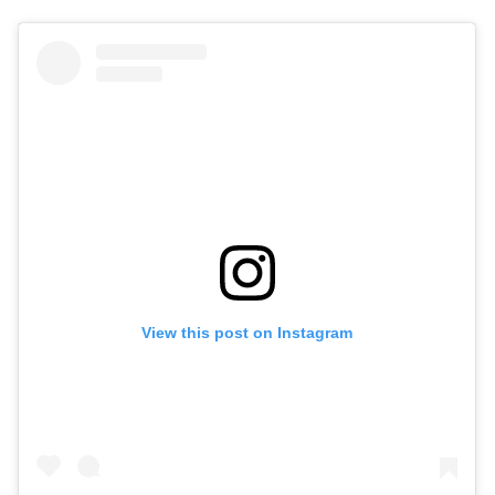
mais resistentes, pode ser necessária uma nova abordagem
terapêutica. “Temos diferentes opções, como crioterapia,
eletrocauterização e laser, que podem ser utilizadas
conforme a necessidade do paciente”, explica. Por isso, ao
notar qualquer sinal de verruga plantar, o melhor caminho é
buscar um dermatologista ou podólogo para avaliar o caso
e definir o tratamento mais adequado. “Se a verruga causar
dor intensa, sangramento ou mudança de aparência,
procure um médico imediatamente”, finaliza a médica.
View this post on Instagram