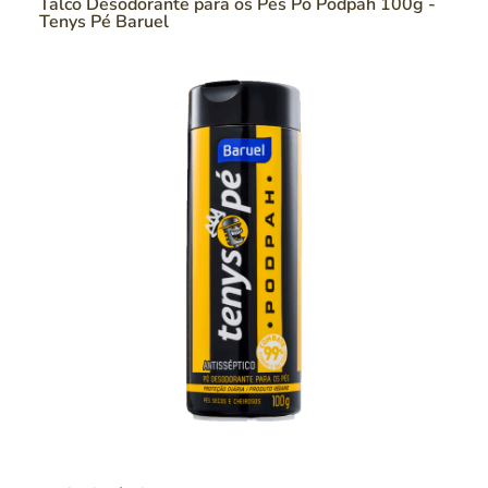
Talco Desodorante para os Pés Pó Podpah 100g -
Tenys Pé Baruel