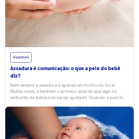
Assadura
Assadura é comunicação: o que a pele do bebê
diz?
Nem sempre a assadura é apenas um incômodo local.
Muitas vezes, é também o primeiro sinal de que algo no
ambiente do bebê precisa ser ajustado. Quando a pele fica
vermelha, sensível ou mais úmida do que o habitual, o corpo
está reagindo a um desequilíbrio e precisa de atenção e
cuidados específicos. Para o pediatra Antônio Carlos Turner,
da clínica Total Kids, dizer que a assadura é uma forma de
comunicação significa reconhecer que o corpo do bebê
“fala” quando algo foge do esperado. Como o pequeno