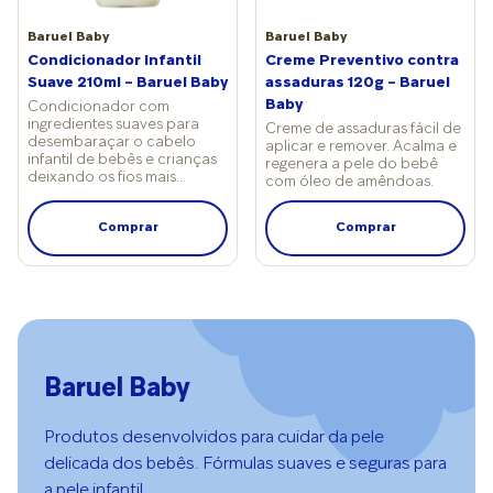
óleos essenciais. Quanto
Baruel Baby
mais simples a
Baruel Baby
composição, menor o
Condicionador Infantil
Creme Preventivo contra
risco de irritações ou
Suave 210ml – Baruel Baby
assaduras 120g – Baruel
alergias”, reforça a
Baby
Condicionador com
ingredientes suaves para
pediatra Juliana Sobral.
Creme de assaduras fácil de
desembaraçar o cabelo
aplicar e remover. Acalma e
Há também diferença
infantil de bebês e crianças
regenera a pele do bebê
entre o cuidado
deixando os fios mais
com óleo de amêndoas.
hospitalar e o domiciliar:
macios.
No hospital: a higiene é
Comprar
Comprar
ainda mais restrita, com
foco em água, algodão e
produtos padronizados.
Em casa: pode-se manter
a mesma lógica,
introduzindo
gradualmente um
Baruel Baby
sabonete suave. Um erro
comum é acreditar que,
fora da maternidade, o
Produtos desenvolvidos para cuidar da pele
bebê precisa de mais
delicada dos bebês. Fórmulas suaves e seguras para
produtos, quando, na
a pele infantil.