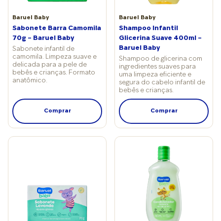
quadrados); água morna,
que funciona como
Baruel Baby
Baruel Baby
principal agente de
Sabonete Barra Camomila
Shampoo Infantil
limpeza; sabonete líquido
70g – Baruel Baby
Glicerina Suave 400ml –
suave, específico para
Baruel Baby
Sabonete infantil de
recém-nascido; fraldas
camomila. Limpeza suave e
Shampoo de glicerina com
descartáveis adequadas
delicada para a pele de
ingredientes suaves para
bebês e crianças. Formato
ao peso ou de pano,
uma limpeza eficiente e
anatômico.
segura do cabelo infantil de
conforme a preferência
bebês e crianças.
da família; pomada ou
creme para prevenção de
Comprar
Comprar
assaduras; toalha macia e
exclusiva para o bebê;
álcool 70% para higiene
das mãos do cuidador.
Por outro lado, vale evitar
produtos que são comuns
em kits comerciais, mas
geralmente dispensáveis:
perfumes, talcos,
sabonetes antissépticos,
shampoos 2 em 1, escovas