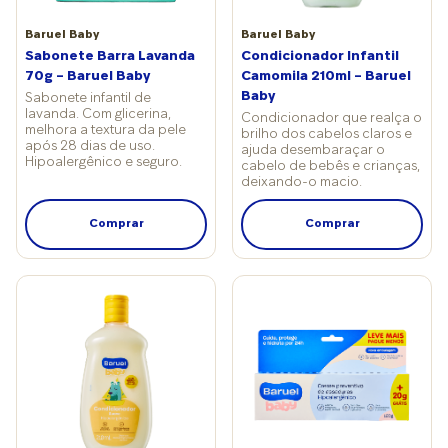
rígidas e múltiplos tipos de
cremes sem indicação
Baruel Baby
Baruel Baby
específica. Produtos
Sabonete Barra Lavanda
Condicionador Infantil
devem ser adequados
70g – Baruel Baby
Camomila 210ml – Baruel
para bebê A pele do
Baby
Sabonete infantil de
recém-nascido é mais
lavanda. Com glicerina,
Condicionador que realça o
permeável e delicada, por
melhora a textura da pele
brilho dos cabelos claros e
isso, a escolha dos
após 28 dias de uso.
ajuda desembaraçar o
Hipoalergênico e seguro.
produtos deve ser
cabelo de bebês e crianças,
criteriosa. A orientação
deixando-o macio.
profissional é priorizar
aqueles com pH
Comprar
Comprar
fisiológico,
hipoalergênicos, com
poucos componentes na
fórmula e específicos
para recém-nascidos,
além de versões sem
perfume ou com
fragrância mínima. “É
importante evitar itens
com corantes, álcool,
conservantes agressivos e