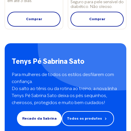
em até 3 dias.
Seguro para pele sensível do
precisa fazer.
diabético. Não oleoso.
Comprar
Comprar
Tenys Pé Sabrina Sato
Para mulheres de todos os estilos desfilarem com
confiança.
Do salto ao tênis ou da rotina ao treino, a nova linha
Tenys Pé Sabrina Sato deixa os pés sequinhos,
cheirosos, protegidos e muito bem cuidados!
Recado da Sabrina
Todos os produtos