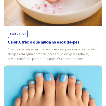
Escalda Pés
Calor X frio: o que muda no escalda-pés
O escalda-pés é um cuidado simples que combina imersão
dos pés em água com sais, ervas ou óleos para relaxar,
aliviar tensões e preparar a pele. Quando ocorrem
mudanças nos termômetros, a temperatura da água e a
escolha dos produtos costumam ser alterados também e
isso reflete nos efeitos e nos cuidados desse ritual. Vitória
Contini, professora de Cosmetologia Clínica na FMU, explica
que a prática pode ser feita com água quente, morna ou fria,
conforme o objetivo da pessoa, e costuma trazer benefícios
para a pele e a circulação. “No frio, a água aquecida
promove conforto térmico e vasodilatação; no calor,
temperaturas mais baixas refrescam e ajudam a reduzir