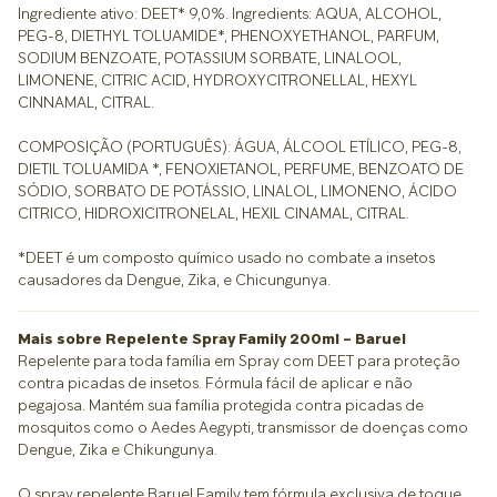
Ingrediente ativo: DEET* 9,0%. Ingredients: AQUA, ALCOHOL,
PEG-8, DIETHYL TOLUAMIDE*, PHENOXYETHANOL, PARFUM,
SODIUM BENZOATE, POTASSIUM SORBATE, LINALOOL,
LIMONENE, CITRIC ACID, HYDROXYCITRONELLAL, HEXYL
CINNAMAL, CITRAL.
COMPOSIÇÃO (PORTUGUÊS): ÁGUA, ÁLCOOL ETÍLICO, PEG-8,
DIETIL TOLUAMIDA *, FENOXIETANOL, PERFUME, BENZOATO DE
SÓDIO, SORBATO DE POTÁSSIO, LINALOL, LIMONENO, ÁCIDO
CITRICO, HIDROXICITRONELAL, HEXIL CINAMAL, CITRAL.
*DEET é um composto químico usado no combate a insetos
causadores da Dengue, Zika, e Chicungunya.
Mais sobre Repelente Spray Family 200ml – Baruel
Repelente para toda família em Spray com DEET para proteção
contra picadas de insetos. Fórmula fácil de aplicar e não
pegajosa. Mantém sua família protegida contra picadas de
mosquitos como o Aedes Aegypti, transmissor de doenças como
Dengue, Zika e Chikungunya.
O spray repelente Baruel Family tem fórmula exclusiva de toque