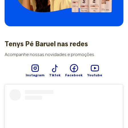
reações. Como a criança está aprendendo a organizar
internamente suas emoções e interações sociais, é natural
que mudanças de comportamento apareçam enquanto ela
se ajusta ao novo local. Quando o comportamento pede
atenção Na maioria das vezes, mudar fora de casa não é
motivo de preocupação. No entanto, também é importante
observar o tempo e a intensidade dessas mudanças, já que
comportamentos persistentes sem construção de novos
Tenys Pé Baruel nas redes
vínculos podem indicar que a criança está enfrentando mais
dificuldade para se adaptar do que o esperado. A
Acompanhe nossas novidades e promoções
especialista explica que o alerta surge quando há prejuízo
claro no funcionamento da criança. Assim, alguns sinais
merecem a atenção dos pais e cuidadores: Ficar
excessivamente quieta ou retraída. Deixar de socializar com
Instagram
Tiktok
Facebook
Youtube
amigos ou parentes com quem antes interagia. Perder o
interesse por brincadeiras de que costumava gostar. Evitar
sair do quarto ou participar de atividades sociais. Outro
ponto importante é evitar comparações com outras
crianças. Isso porque o paralelo a coloca em um lugar de
desvalorização e não ajuda no desenvolvimento emocional,
intensificando sentimentos de inferioridade e falta de
pertencimento. Como os pais podem agir A reação dos
adultos é uma peça essencial nessas situações. De acordo