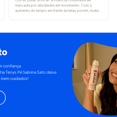
Correr, pular, brincar: a infância costumava ser
marcada por atividades em movimento. Com o
aumento do tempo em frente às telas, porém, muitas
crianças e adolescentes acabam não se mexendo
tanto e isso pode impactar até a mobilidade dos
pés. O resultado é a dor precoce, típica de adulto,
como se o corpo estivesse envelhecendo antes do
tempo. “Quando a criança se movimenta menos, os
pés deixam de receber estímulos importantes para
fortalecimento muscular, ganho de equilíbrio,
to
alongamento e até para a mudança natural do
formato durante o crescimento”, afirma o
ortopedista pediátrico Tiago Mascarenhas, do
m confiança.
Hospital viValle, da Rede D’Or. Ele ainda reforça que
inha Tenys Pé Sabrina Sato deixa
ficar parado por longos períodos também contribui
para essa redução: o corpo funciona como um
o bem cuidados!
músculo, ou seja, precisa ser usado para se
desenvolver bem. Com o tempo, isso pode gerar
rigidez, encurtamento e dores nos pés, tornozelos e
pernas. Dor de adulto já aos oito anos A jornalista
Juliana Franco percebeu que a filha começou a
reclamar de dor ao acordar quando tinha apenas
oito anos. “O primeiro sinal foi quando ela dizia que