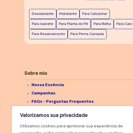
cede com os hábitos de higiene; Suor excessivo;
Vermelhidão e descamação; Fissuras entre os dedos
Desodorante
Hidratante
Para Calcanhar
com maceração; Fissuras dolorosas com secreção
amarelada ou purulenta. “Se o suor intenso vier com
Para Joanete
Para Planta do Pé
Para Bolha
Para Calo
perda de peso, tremores, queda de cabelo ou
Para Ressecamento
Para Perna Cansada
alterações de pressão, é importante investigar
possíveis alterações hormonais, como distúrbios da
tireoide ou da suprarrenal”, orienta a
endocrinologista Andressa Heimbecher.
Sobre nós
Nossa Essência
Campanhas
FAQs - Perguntas Frequentes
Web Stories - Universo do Pé
Valorizamos sua privacidade
Web Stories - Universo Infantil
Utilizamos cookies para aprimorar sua experiência de
Seja um Fornecedor