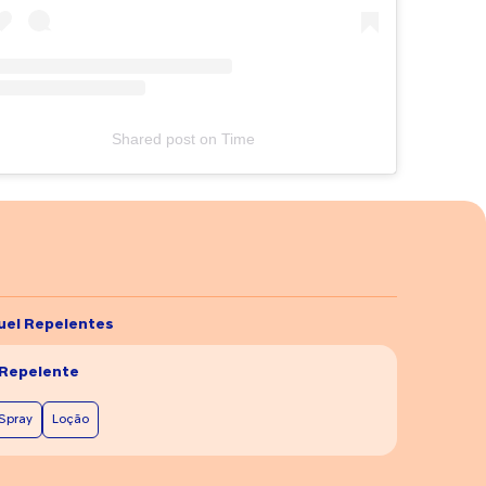
Shared post
on
Time
uel Repelentes
 Repelente
Spray
Loção