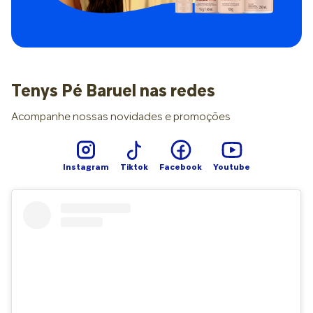
possibilidades: Reflexo no espelho: fique descalço em frente
ao espelho e observe se existe curvatura interna nos pés ou
se os tornozelos parecem “cair para dentro”; Ponta dos pés:
suba na ponta dos pés e note se o arco aparece. Se for
possível vê-lo, pode ser um pé plano flexível. Caso não,
pode indicar rigidez e necessidade de avaliação; “Teste da
Tenys Pé Baruel nas redes
pisada” ou “teste do pé molhado”: molhe a sola do pé, pise
em uma superfície seca e observe o formato da pegada.
Acompanhe nossas novidades e promoções
Uma curva bem definida aponta para um arco normal,
enquanto pisadas completas são sinal de pé chato. Quando
buscar um médico Vale lembrar que esses resultados da
autoavaliação não são diagnósticos médicos e não
Instagram
Tiktok
Facebook
Youtube
substituem a consulta com um profissional especializado.
Por isso, a fisioterapeuta Tatiane Roschel recomenda
procurar um especialista em casos de dor frequente (nos
pés ou pernas), dificuldade para caminhar, desgaste rápido
dos calçados e alterações visíveis na postura. Ela também
chama atenção para os casos infantis: crianças com
alterações persistentes nos pés após os seis ou sete anos
devem ser avaliadas para acompanhamento adequado.