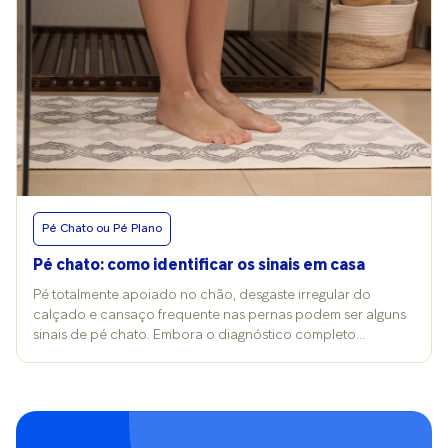
Pé Chato ou Pé Plano
Pé chato: como identificar os sinais em casa
Pé totalmente apoiado no chão, desgaste irregular do
calçado e cansaço frequente nas pernas podem ser alguns
sinais de pé chato. Embora o diagnóstico completo
dependa de avaliação profissional, alguns testes caseiros
ajudam a identificar a condição e até avaliar se é hora de
procurar ajuda especializada. A fisioterapeuta Tatiane
Roschel, da clínica Movimento & Postura, esclarece que pé
chato e pé plano são a mesma condição: a redução ou