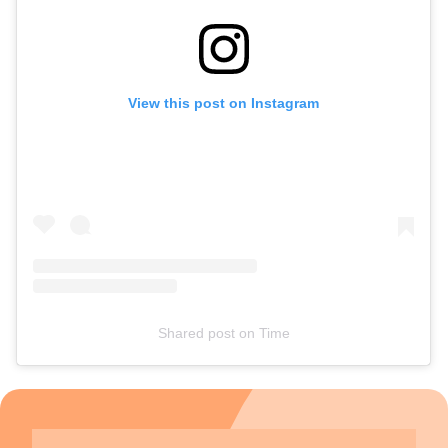
grama, areia e terra, pode ajudar um pouco na formação do
arco e também no fortalecimento da musculatura”, completa
o médico. Mais alternativas As palmilhas personalizadas só
são indicadas em casos de dor, especialmente quando o pé
plano é do tipo rígido. Seu papel não é criar o arco medial,
View this post on Instagram
mas aliviar o desconforto da criança, e devem ser feitas sob
medida. Quando o tratamento conservador não traz
melhora, o profissional avalia a necessidade de cirurgia,
indicada apenas em casos excepcionais. “De forma geral, se
o pé chato não dói, não há motivo para preocupação. Mas
se houver dor ou limitação, é essencial buscar ajuda médica
para investigar a causa e indicar o melhor tratamento”,
finaliza o ortopedista.
Shared post
on
Time