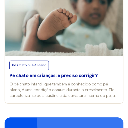
Pé Chato ou Pé Plano
Pé chato em crianças: é preciso corrigir?
O pé chato infantil, que também é conhecido como pé
plano, é uma condição comum durante o crescimento. Ele
caracteriza-se pela ausência da curvatura interna do pé, a
chamada arcada plantar, e, geralmente, faz parte do
desenvolvimento normal da criança. Por isso, nem todo caso
exige acompanhamento médico. Segundo o ortopedista
Carlos Eduardo Pires, do Dr.Consulta, o pé chato infantil é
um achado extremamente frequente nas consultas de