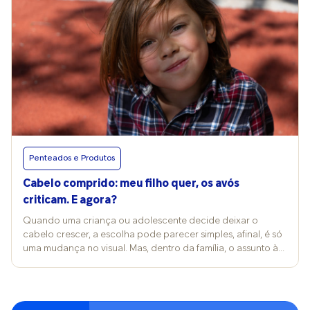
Penteados e Produtos
Cabelo comprido: meu filho quer, os avós
criticam. E agora?
Quando uma criança ou adolescente decide deixar o
cabelo crescer, a escolha pode parecer simples, afinal, é só
uma mudança no visual. Mas, dentro da família, o assunto às
vezes vira motivo de crítica, desconforto e até conflito entre
gerações. Muitos pais acabam no dilema entre respeitar a
vontade do filho e lidar com a opinião dos avós. Foi o que
aconteceu com a assessora de imprensa Ioná Ribeiro, de 36