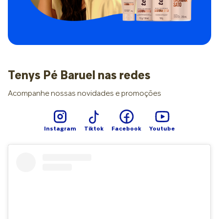
como permissividade ou falta de limites, ainda que esteja
dentro de um desenvolvimento saudável. Por trás das
críticas Na maioria das vezes, as falas dos avós não nascem
da intenção de ferir, mas de um conjunto de fatores
emocionais e culturais. Entre os principais estão:
preocupação genuína com possíveis críticas ou bullying;
valores mais rígidos sobre aparência e papéis de gênero;
dificuldade em lidar com a mudança de papéis dentro da
Tenys Pé Baruel nas redes
família; medo do julgamento social sobre a imagem familiar.
“Comentários repetidos começam a moldar a forma como a
Acompanhe nossas novidades e promoções
criança se enxerga. Quando a crítica é frequente, pode
gerar insegurança, vergonha ou medo excessivo de
julgamento”, pontua a psicóloga Taís Almeida. Compreender
essas camadas ajuda os pais a responderem com mais
Instagram
Tiktok
Facebook
Youtube
serenidade, sem transformar a situação em confronto, mas
também sem abrir mão de decisões que favoreçam o
desenvolvimento emocional da criança. Proteger a
autonomia sem romper vínculos Permitir pequenas escolhas
apropriadas à idade, como o estilo do cabelo, contribui
para a construção da identidade, da autoestima e da
sensação de pertencimento ao próprio corpo. No entanto,
autonomia não significa ausência de limites: a liberdade
saudável acontece em um ambiente seguro e com regras