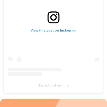
claras. Quando os pais sustentam a decisão com firmeza e
respeito, transmitem uma mensagem clara de proteção
emocional. “Reconhecer a intenção do familiar e, ao mesmo
tempo, reafirmar o papel parental ajuda a estabelecer limites
sem desqualificar o outro”, orienta a profissional. Foi
justamente essa postura que a mãe Ioná adotou ao
View this post on Instagram
conversar com os avós. “Falei que respeito o gosto deles e
que deveriam respeitar o do meu filho. Não precisam gostar
nem fazer igual, mas não falarão coisas que possam
machucá-lo. Dali para frente, o assunto não entrou mais em
pauta”, relata, sem arrependimentos.
Shared post
on
Time