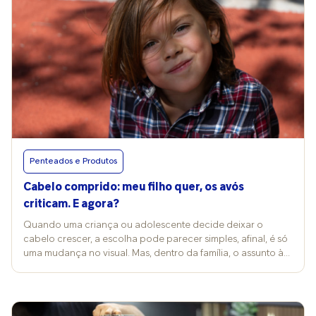
Penteados e Produtos
Cabelo comprido: meu filho quer, os avós
criticam. E agora?
Quando uma criança ou adolescente decide deixar o
cabelo crescer, a escolha pode parecer simples, afinal, é só
uma mudança no visual. Mas, dentro da família, o assunto às
vezes vira motivo de crítica, desconforto e até conflito entre
gerações. Muitos pais acabam no dilema entre respeitar a
vontade do filho e lidar com a opinião dos avós. Foi o que
aconteceu com a assessora de imprensa Ioná Ribeiro, de 36