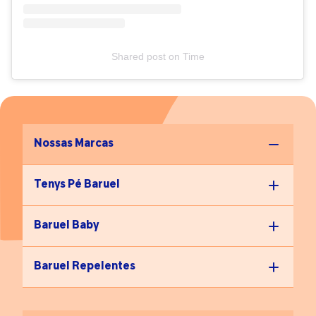
leve e legal for, melhor.”
Shared post
on
Time
Nossas Marcas
Tenys Pé Baruel
Baruel Baby
Baruel Repelentes