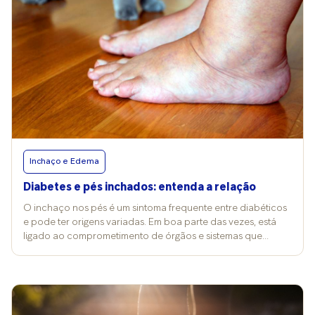
Inchaço e Edema
Diabetes e pés inchados: entenda a relação
O inchaço nos pés é um sintoma frequente entre diabéticos
e pode ter origens variadas. Em boa parte das vezes, está
ligado ao comprometimento de órgãos e sistemas que
regulam o equilíbrio de líquidos no corpo, especialmente
rins, vasos sanguíneos e coração. A seguir, você entende um
pouco mais sobre as principais causas dessa ocorrência.
Segundo a endocrinologista Luiza Esteves, do Hospital São
Marcelino Champagnat, o diabetes pode causar alterações