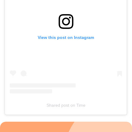
criança cresce: Nos primeiros meses de vida, os erros estão
ligados à interpretação do funcionamento biológico e às
expectativas irreais sobre longos períodos de sono. Após os
4 a 6 meses, surgem desafios comportamentais, associações
mais rígidas, resistência para dormir e maior impacto da
irregularidade de horários, com retirada de sonecas,
View this post on Instagram
transição para a cama e medo do escuro, por exemplo. “A
dica de ouro é buscar consistência, não perfeição. Escolher
horários aproximados para acordar, respeitar as janelas de
sono e manter um ritual simples e repetido todos os dias já
promove grande diferença”, finaliza a médica.
Shared post
on
Time