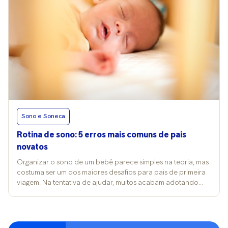
Sono e Soneca
Rotina de sono: 5 erros mais comuns de pais
novatos
Organizar o sono de um bebê parece simples na teoria, mas
costuma ser um dos maiores desafios para pais de primeira
viagem. Na tentativa de ajudar, muitos acabam adotando
hábitos que, sem perceberem, dificultam o adormecer e a
consolidação do sono. A boa notícia é que ajustes pontuais
e consistentes podem fazer grande diferença. “Alguns
deslizes se repetem com frequência nas famílias que estão