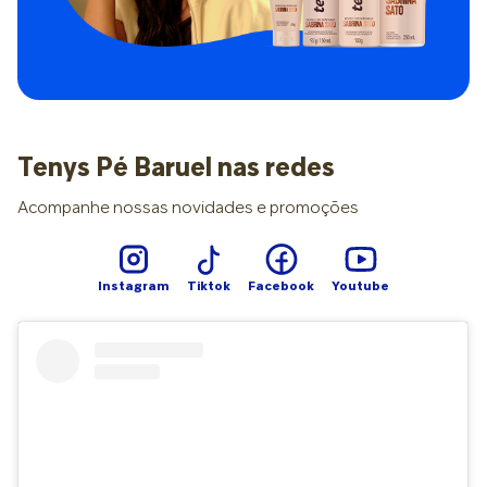
redução da luminosidade e afastamento de estímulos. O que
evitar e o que fazer O excesso de estímulos antes de dormir
ativa o estado de alerta do cérebro quando ele deveria
desacelerar. Por isso, é importante evitar luz intensa, telas e
brincadeiras agitadas. Criar uma zona de transição de 30 a
60 minutos com ambiente calmo e iluminação reduzida
também costuma ajudar. “A confusão não está em oferecer
colo ou peito, especialmente nos primeiros meses, mas em
Tenys Pé Baruel nas redes
fazer com que o bebê dependa exclusivamente disso para
pegar no sono e voltar a dormir após despertares”,
Acompanhe nossas novidades e promoções
esclarece a especialista Saramira Bohadana. Além disso,
alguns sinais indicam que a janela do sono está chegando,
como olhar perdido, quietude e menor interação. Não os
interpretar na hora certa (ou confundi-los) pode levar o
Instagram
Tiktok
Facebook
Youtube
nenê ao supercansaço, com a liberação de cortisol e
adrenalina, o que paradoxalmente dificulta ainda mais o
adormecer. Dicas de ouro Embora poucos pais e
cuidadores saibam, a ansiedade dos adultos interfere
diretamente na construção do sono saudável. Mudar
frequentemente de estratégia, ter expectativa de resultados
imediatos e buscar por soluções rápidas gera inconsistência
e confunde o pequenino, que precisa de repetição para
aprender. Há também diferenças importantes conforme a