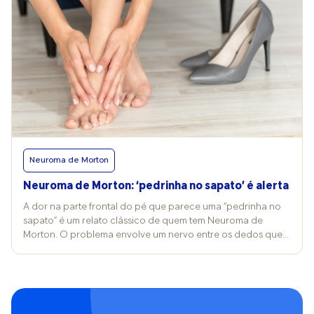
Neuroma de Morton
Neuroma de Morton: ‘pedrinha no sapato’ é alerta
A dor na parte frontal do pé que parece uma “pedrinha no
sapato” é um relato clássico de quem tem Neuroma de
Morton. O problema envolve um nervo entre os dedos que
sofre pressão repetidamente, gerando desconforto,
queimação, formigamento ou fisgada, que piora com
calçados apertados e costuma aliviar ao ficar descalço.
“Neuroma de Morton é uma inflamação com espessamento
de um pequeno nervo entre os ossos do antepé. Na prática,