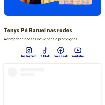
reduzem o atrito. Mateus Jerônimo também observa que, em
atividades de impacto, especialmente corrida, a frente do
pé absorve grande parte da carga. “Por isso, é decisivo usar
tênis com bom amortecimento e espaço para os dedos,
além de ajustar o volume dos treinos, evitando aumentos
bruscos”, orienta. Diagnóstico e tratamento O diagnóstico é
Tenys Pé Baruel nas redes
clínico. Ou seja, é essencial ir ao ortopedista, que identifica a
queixa típica e localiza o ponto doloroso ao pressionar o
Acompanhe nossas novidades e promoções
espaço entre os dedos. Exames como ultrassonografia e
ressonância magnética confirmam o espessamento do nervo
e afastam outras possibilidades, se houver dúvidas. A boa
notícia é que, na maioria dos casos, a solução também é
Instagram
Tiktok
Facebook
Youtube
clínica e bastante eficaz. O especialista destaca as seguintes
medidas: Troca de calçados por modelos mais confortáveis
e largos; Uso de palmilhas ortopédicas com apoio
metatarsal; Fisioterapia para fortalecer a musculatura do pé
e equilibrar as cargas; Prescrição de medicamentos e
infiltrações para reduzir a inflamação e aliviar a dor. “A
cirurgia só é considerada quando a dor persiste, de 3 a 6
meses, apesar do tratamento clínico. O procedimento libera
o nervo ou remove a área mais afetada, conforme a
avaliação médica”, acrescenta Mateus Jerônimo. Por último,