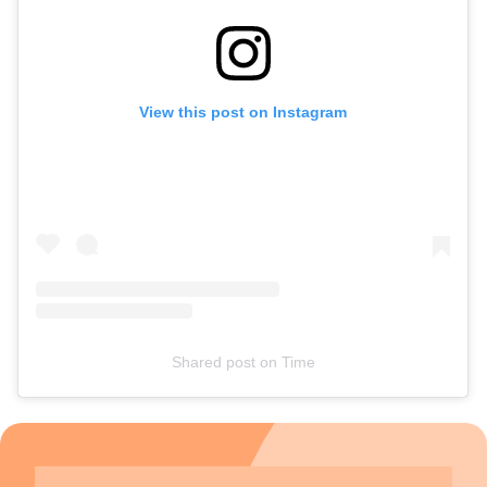
cabe ressaltar que, embora raro, o Neuroma de Morton
pode voltar mesmo após a cirurgia. O ortopedista observa
que alguns pacientes acabam desenvolvendo uma cicatriz
sensível no local, portanto, é fundamental manter as medidas
de controle e proteção.
View this post on Instagram
Shared post
on
Time