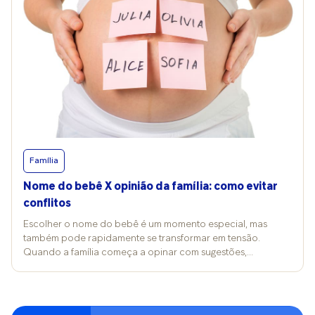
Família
Nome do bebê X opinião da família: como evitar
conflitos
Escolher o nome do bebê é um momento especial, mas
também pode rapidamente se transformar em tensão.
Quando a família começa a opinar com sugestões,
homenagens e tradições, o casal pode acabar se sentindo
pressionado a justificar uma decisão que deveria ser íntima.
Mais: o desacordo pode gerar debate inclusive entre os
dois. Entender o que está por trás dessas opiniões sem abrir