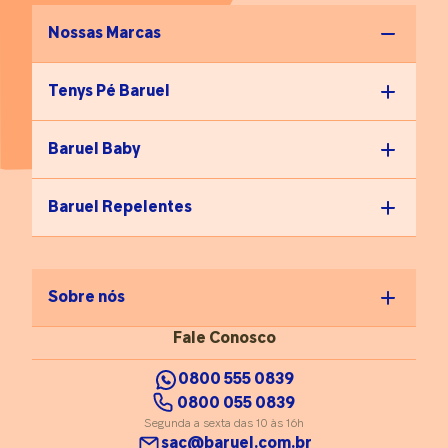
Sendo assim, viver o momento com consciência emocional e
limites bem definidos é fundamental para relações familiares
Nossas Marcas
mais saudáveis a longo prazo.
Tenys Pé Baruel
Baruel Baby
Baruel Repelentes
Sobre nós
Fale Conosco
0800 555 0839
0800 055 0839
Segunda a sexta das 10 às 16h
sac@baruel.com.br