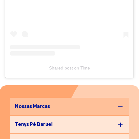
ureia, ácido úrico e amônia. O suor não tem cheiro, mas, ao
entrar em contato com as bactérias e fungos que vivem
naturalmente na pele do pé, produz o mau odor — que
pode ser evitado com o uso de desodorantes para os pés.
“Pensando na quantidade de suor que nossos pés
produzem, dá para entender os cuidados que temos que ter
com eles todos os dias”, completa Cruz.
Shared post
on
Time
Nossas Marcas
Tenys Pé Baruel