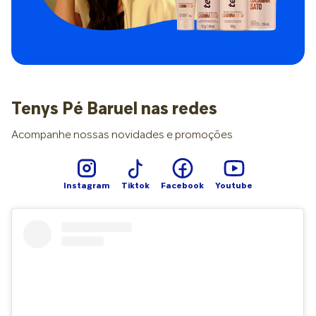
Higiene do coto umbilical, com limpeza prescrita. Imunidade,
já que o sistema imunológico é extremamente imaturo,
exigindo maior rigor no isolamento social relativo. Sono e
fome, que ainda não seguem uma rotina – o ritmo é de livre
demanda absoluta e ciclos de sono desregulados. Após os
28 dias, o olhar começa a ficar mais brando.
Desenvolvimento motor, interação social e introdução
gradual das rotinas são os próximos focos listados pela
Tenys Pé Baruel nas redes
pediatra entrevistada. Aliás, existe uma divisão de tempo nas
primeiras semanas de vida (neonatal): o período precoce
Acompanhe nossas novidades e promoções
vai do nascimento até o sexto dia de vida, enquanto o
período tardio dura do sétimo ao vigésimo oitavo dia,
quando é considerado o fim da etapa. “Mesmo os bebês
prematuros deixam de ser considerados recém-nascidos
Instagram
Tiktok
Facebook
Youtube
cronologicamente aos 28 dias após o parto”, revela Alana.
Testes e sinais de alerta Durante a fase neonatal precoce,
acontecem testes e avaliações muito importantes e
inadiáveis: teste da orelhinha e do olhinho (na primeira
semana); teste do coraçãozinho (entre 24 e 48 horas de
vida); teste da linguinha; teste do pezinho (entre o 3º e o 5º
dia de vida); primeira consulta pediátrica (na primeira
semana). Além de realizar todos esses exames e consultas,
os primeiros dias de vida do bebê pedem vigilância total,