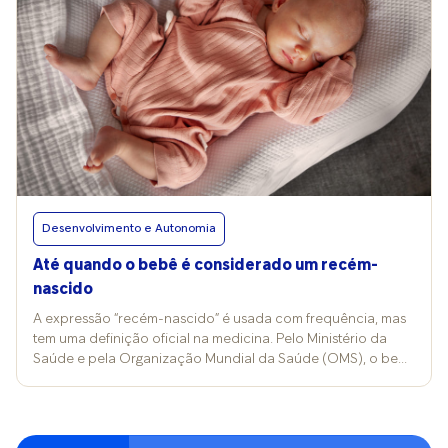
Desenvolvimento e Autonomia
Até quando o bebê é considerado um recém-
nascido
A expressão “recém-nascido” é usada com frequência, mas
tem uma definição oficial na medicina. Pelo Ministério da
Saúde e pela Organização Mundial da Saúde (OMS), o bebê
é considerado recém-nascido até os 28 dias de vida. Esse
período é chamado de “fase neonatal” e exige cuidados
específicos com a saúde. A pediatra Alana Zorzan,
cofundadora do aplicativo Mini Löwe, explica que a etapa