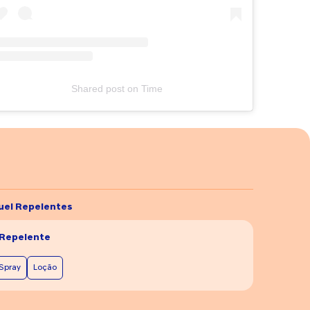
Shared post
on
Time
uel Repelentes
 Repelente
Spray
Loção