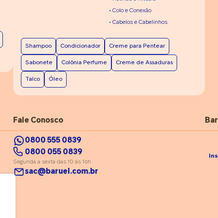
• Colo e Conexão
• Cabelos e Cabelinhos
Shampoo
Condicionador
Creme para Pentear
Sabonete
Colônia Perfume
Creme de Assaduras
Talco
Óleo
Fale Conosco
Bar
0800 555 0839
0800 055 0839
In
Segunda a sexta das 10 às 16h
sac@baruel.com.br