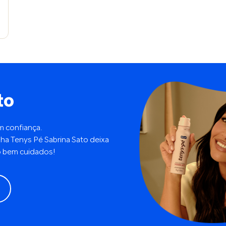
to
m confiança.
inha Tenys Pé Sabrina Sato deixa
o bem cuidados!