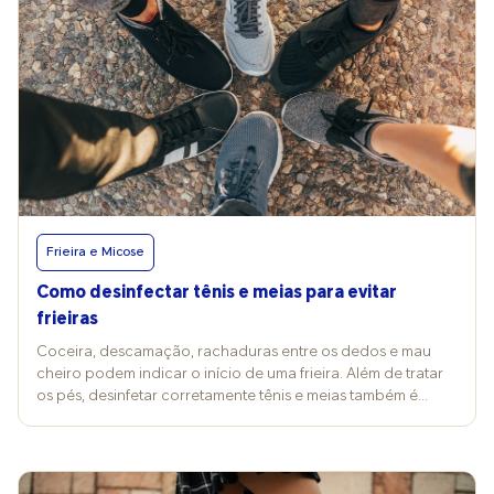
Frieira e Micose
Como desinfectar tênis e meias para evitar
frieiras
Coceira, descamação, rachaduras entre os dedos e mau
cheiro podem indicar o início de uma frieira. Além de tratar
os pés, desinfetar corretamente tênis e meias também é
essencial para evitar a multiplicação de fungos e até
reinfecções. Nerivalda Lima, treinadora da OMO Lavanderia,
explica que os calçados costumam criar um ambiente
propício para a proliferação de microrganismos porque o