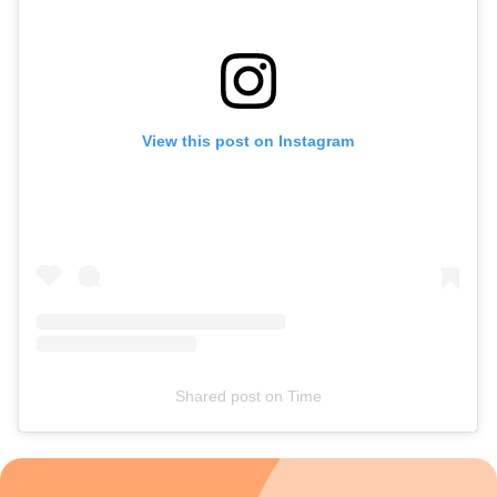
pés, como micose. “Os pés precisam estar saudáveis para a
prática, pois problemas na pele ou circulação podem
agravar a situação”, alerta a profissional. Reflexologia X
massagem Apesar de ambas serem terapias manuais e
trabalharem o equilíbrio energético, reflexologia e massagem
têm focos diferentes. Enquanto a massagem atua em todo o
View this post on Instagram
corpo, eliminando tensões musculares e promovendo
relaxamento global, a reflexologia concentra-se nos pontos
reflexos dos pés, influenciando órgãos e partes específicas.
“Ambas as técnicas se complementam muito bem e oferecem
resultados maravilhosos para o equilíbrio físico e
energético”, afirma Sandra.
Shared post
on
Time