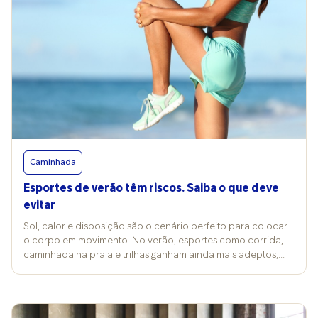
Caminhada
Esportes de verão têm riscos. Saiba o que deve
evitar
Sol, calor e disposição são o cenário perfeito para colocar
o corpo em movimento. No verão, esportes como corrida,
caminhada na praia e trilhas ganham ainda mais adeptos,
mas também exigem atenção redobrada com o corpo. Isso
porque alguns fatores podem transformar o momento de
lazer em risco de lesões e desconfortos. Por incrível que
pareça, o aumento rápido da carga em treinos é uma das