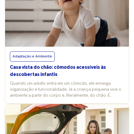
Adaptação e Ambiente
Casa vista do chão: cômodos acessíveis às
descobertas infantis
Quando um adulto entra em um cômodo, ele enxerga
organização e funcionalidade. Já a criança pequena vive o
ambiente a partir do corpo e, literalmente, do chão. É
engatinhando, sentando, se levantando e andando que ela
explora o mundo e constrói seu desenvolvimento. Como
adaptar a casa à infância, então? A terapeuta ocupacional
Lígia Carvalho expõe que pensar a “casa vista do chão”
significa mudar completamente o ponto de referência. Isso
envolve observar altura, alcance e visibilidade entre 30 e 90