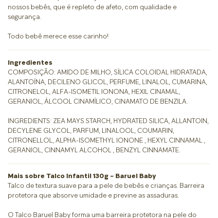
nossos bebês, que é repleto de afeto, com qualidade e
segurança.
Todo bebê merece esse carinho!
Ingredientes
COMPOSIÇÃO: AMIDO DE MILHO, SÍLICA COLOIDAL HIDRATADA,
ALANTOÍNA, DECILENO GLICOL, PERFUME, LINALOL, CUMARINA,
CITRONELOL, ALFA-ISOMETIL IONONA, HEXIL CINAMAL,
GERANIOL, ÁLCOOL CINAMÍLICO, CINAMATO DE BENZILA.
INGREDIENTS: ZEA MAYS STARCH, HYDRATED SILICA, ALLANTOIN,
DECYLENE GLYCOL, PARFUM, LINALOOL, COUMARIN,
CITRONELLOL, ALPHA-ISOMETHYL IONONE , HEXYL CINNAMAL ,
GERANIOL, CINNAMYL ALCOHOL , BENZYL CINNAMATE.
Mais sobre Talco Infantil 130g – Baruel Baby
Talco de textura suave para a pele de bebês e crianças. Barreira
protetora que absorve umidade e previne as assaduras.
O Talco Baruel Baby forma uma barreira protetora na pele do