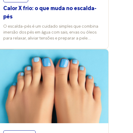
Calor X frio: o que muda no escalda-
pés
O escalda-pés é um cuidado simples que combina
imersão dos pés em água com sais, ervas ou óleos
para relaxar, aliviar tensões e preparar a pele.
Quando ocorrem mudanças nos termômetros, a
temperatura da água e a escolha dos produtos
costumam ser alterados também e isso reflete nos
efeitos e nos cuidados desse ritual. Vitória Contini,
professora de Cosmetologia Clínica na FMU, explica
que a prática pode ser feita com água quente,
morna ou fria, conforme o objetivo da pessoa, e
costuma trazer benefícios para a pele e a
circulação. “No frio, a água aquecida promove
conforto térmico e vasodilatação; no calor,
temperaturas mais baixas refrescam e ajudam a
reduzir inchaço”, compara. Já a podóloga Grace
Kelly Barreto reforça o valor terapêutico além da
estética. “É um cuidado que alivia dores e tensões,
além de deixar a pele mais receptiva aos cremes