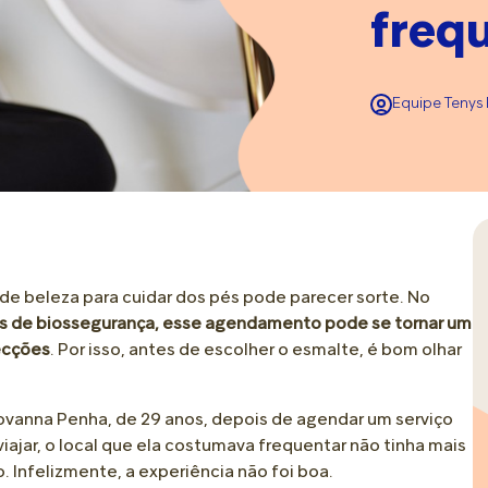
• Dor no Calcanhar
• Tipos de Calçados
• Troca e Fraldas
freq
• Amamentação e Alimentação
ver todos
ver todos
ver todos
• Assadura
Mobilidade e Longevidade
Relaxamento e Bem-Est
Colo e Conexão
• Choro
Equipe Tenys 
• Cuidado Diário
• Spa dos Pés
• Brincadeiras
• Doenças e Dores
• Tipos de Pés
• Reflexologia e Massage
• Cafuné
ver todos
• Pisada e Palmilha
• Hidratação e Emoliente
Crescer Juntos
Cabelos e Cabelinhos
• Pé Supinado e Pé Pronado
• Escalda Pés
• Adaptação e Ambiente
• Primeiros Fios
ver todos
ver todos
de beleza para cuidar dos pés pode parecer sorte. No
• Desenvolvimento e Autonomia
• Texturas e Tipos de Cab
cos de biossegurança, esse agendamento pode se tornar um
• Comportamento
• Rotina de Cuidados
ecções
. Por isso, antes de escolher o esmalte, é bom olhar
• Escola
• Penteados e Produtos
ver todos
ver todos
Giovanna Penha, de 29 anos, depois de agendar um serviço
viajar, o local que ela costumava frequentar não tinha mais
 Infelizmente, a experiência não foi boa.