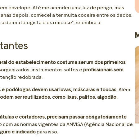
 sem envelope. Até me acendeu uma luz de perigo, mas
anas depois, comecei a ter muita coceira entre os dedos.
 na dermatologista e era micose”, relembra a
M
tantes
eral do estabelecimento costuma ser um dos primeiros
sorganizados, instrumentos soltos e
profissionais sem
enção redobrada.
 e podólogas devem usar luvas, máscaras e toucas.
Além
dem ser reutilizados, como lixas, palitos, algodão,
pátulas e cortadores, precisam passar obrigatoriamente
 com as normas vigentes da ANVISA (Agência Nacional de
guro e indicado
para isso.