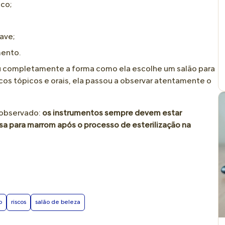
ico;
ave;
mento.
u completamente a forma como ela escolhe um salão para
cos tópicos e orais, ela passou a observar atentamente o
 observado:
os instrumentos sempre devem estar
a para marrom após o processo de esterilização na
o
riscos
salão de beleza