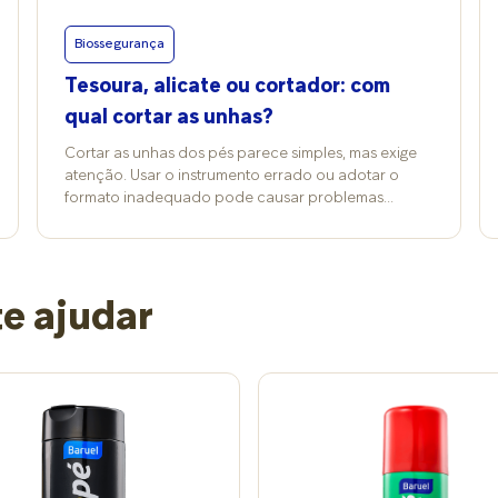
Biossegurança
Tesoura, alicate ou cortador: com
qual cortar as unhas?
Cortar as unhas dos pés parece simples, mas exige
atenção. Usar o instrumento errado ou adotar o
formato inadequado pode causar problemas
futuros muito sérios, como inflamações, cortes,
unhas encravadas e até infecções. É por isso que
existe uma maneira correta de cuidar das unhas e
mesmo ferramentas mais indicadas. Para a podóloga
e ajudar
Ivanilda de Assis, a melhor escolha é o alicate de
corte. “Ele oferece mais precisão e controle. Ao
contrário da tesoura, que costuma escorregar, e do
cortador, que não tem o ajuste adequado ao
formato da unha, o alicate permite um corte seguro e
mais eficiente”, explica. A escolha do instrumento
deve considerar também o tipo de unha. Embora o
alicate seja sempre a opção mais segura, para unhas
mais grossas ou encravadas, o acessório precisa