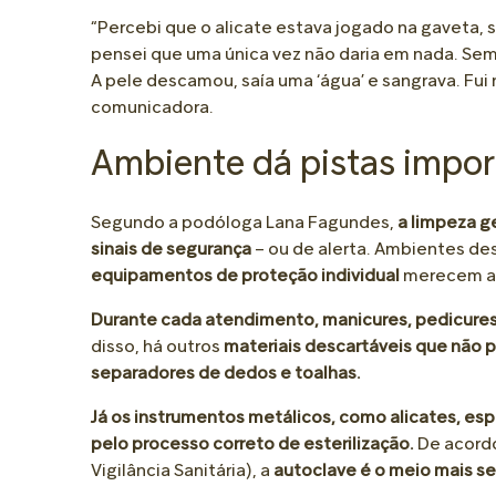
“Percebi que o alicate estava jogado na gaveta,
pensei que uma única vez não daria em nada. Sem
A pele descamou, saía uma ‘água’ e sangrava. Fui
comunicadora.
Ambiente dá pistas impor
Segundo a podóloga Lana Fagundes,
a limpeza g
sinais de segurança
– ou de alerta. Ambientes de
equipamentos de proteção individual
merecem at
Durante cada atendimento, manicures, pedicures
disso, há outros
materiais descartáveis que não po
separadores de dedos e toalhas.
Já os instrumentos metálicos, como alicates, es
pelo processo correto de esterilização.
De acordo
Vigilância Sanitária), a
autoclave é o meio mais se