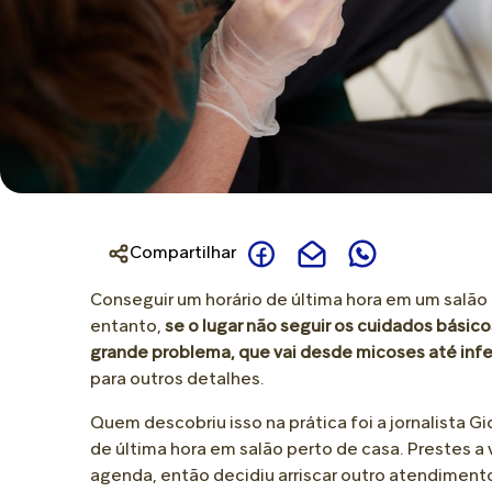
Joanete
Novidades
Para Bolha
Creme de Assaduras
Calcanhar Rachado
Para Calo
Talco
Dor no Calcanhar
Para Ressecamento
Óleo
Dor na Planta do Pé
Para Perna Cansada
Perna e Corpo
Pele Extremamente Seca
Compartilhar
Perna Cansada
Conseguir um horário de última hora em um salão 
entanto,
se o lugar não seguir os cuidados bási
grande problema, que vai desde micoses até inf
para outros detalhes.
Quem descobriu isso na prática foi a jornalista 
de última hora em salão perto de casa. Prestes a 
agenda, então decidiu arriscar outro atendimento.