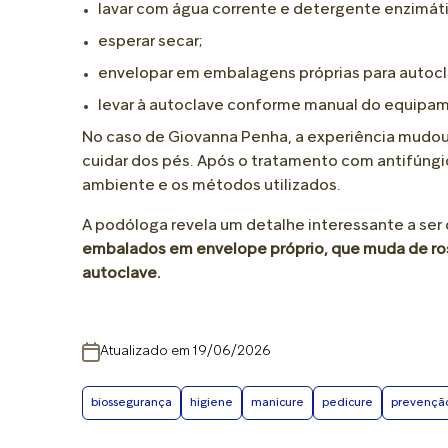
lavar com água corrente e detergente enzimát
esperar secar;
envelopar em embalagens próprias para autocl
levar à autoclave conforme manual do equipa
No caso de Giovanna Penha, a experiência mudo
cuidar dos pés. Após o tratamento com antifúngi
ambiente e os métodos utilizados.
A podóloga revela um detalhe interessante a ser
embalados em envelope próprio, que muda de ros
autoclave.
Atualizado em 19/06/2026
biossegurança
higiene
manicure
pedicure
prevençã