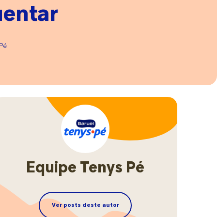
uentar
ar
Pé
m
s
elo
Equipe Tenys Pé
Ver posts deste autor