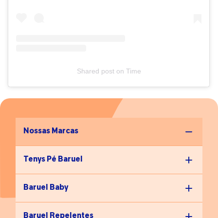
indicar que algo não vai bem emocionalmente. Incentivar
esses pequenos hábitos é uma forma de apoiar quem está
precisando de ajuda”, finaliza Giovanna Lima.
Shared post
on
Time
Nossas Marcas
Tenys Pé Baruel
Baruel Baby
Baruel Repelentes