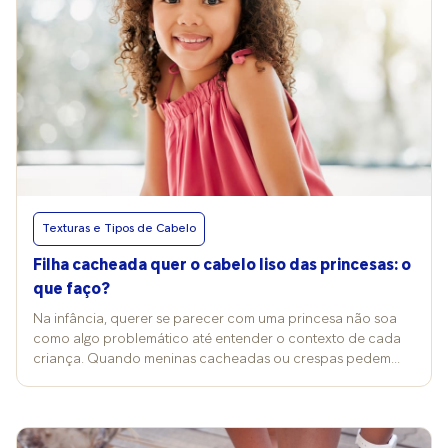
Texturas e Tipos de Cabelo
Filha cacheada quer o cabelo liso das princesas: o
que faço?
Na infância, querer se parecer com uma princesa não soa
como algo problemático até entender o contexto de cada
criança. Quando meninas cacheadas ou crespas pedem
por um cabelo liso “como o das princesas”, a situação não é
tão simples assim. Questões como comparação e
identidade são postas à mesa - e isso pode ser um pedido
de ajuda por pertencimento e aceitação. A jornalista