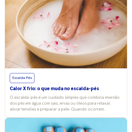
Escalda Pés
Calor X frio: o que muda no escalda-pés
O escalda-pés é um cuidado simples que combina imersão
dos pés em água com sais, ervas ou óleos para relaxar,
aliviar tensões e preparar a pele. Quando ocorrem
mudanças nos termômetros, a temperatura da água e a
escolha dos produtos costumam ser alterados também e
isso reflete nos efeitos e nos cuidados desse ritual. Vitória