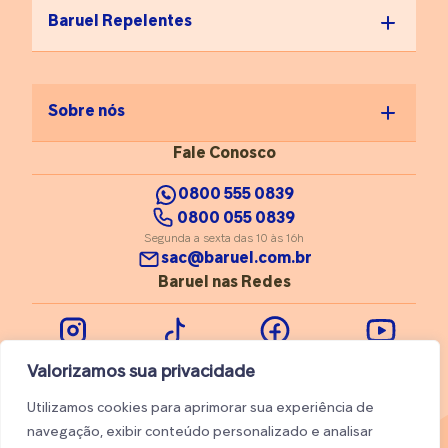
corporal. Já manter uma
Baruel Repelentes
boa hidratação ajuda a
equilibrar o
funcionamento das
glândulas sudoríparas”,
destaca a especialista em
Sobre nós
estética. Nos casos de
suor muito intenso, mesmo
Fale Conosco
com esses ajustes diários,
um dermatologista pode
0800 555 0839
indicar tratamentos
0800 055 0839
específicos, como
Segunda a sexta das 10 às 16h
medicamentos ou
sac@baruel.com.br
aplicação de toxina
Baruel nas Redes
botulínica. “Mas, na
maioria das vezes,
constância e atenção na
rotina de cuidados já
Instagram
Tiktok
Facebook
Youtube
fazem toda a diferença”,
Valorizamos sua privacidade
conclui Samara.
Utilizamos cookies para aprimorar sua experiência de
navegação, exibir conteúdo personalizado e analisar