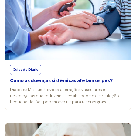
Cuidado Diário
Como as doenças sistêmicas afetam os pés?
Diabetes Mellitus Provoca alterações vasculares e
neurológicas que reduzem a sensibilidade e a circulação;
Pequenas lesões podem evoluir para úlceras graves,
infecções e até risco de amputação; O pé diabético é um
dos maiores desafios da saúde pública e reforça a
importância da podologia preventiva. Hipertensão Arterial e
Doenças Circulatórias Afetam diretamente a irrigação
sanguínea dos membros inferiores; Podem gerar inchaço,