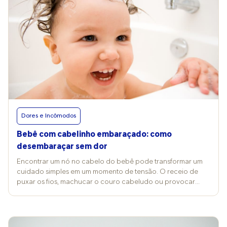
Dores e Incômodos
Bebê com cabelinho embaraçado: como
desembaraçar sem dor
Encontrar um nó no cabelo do bebê pode transformar um
cuidado simples em um momento de tensão. O receio de
puxar os fios, machucar o couro cabeludo ou provocar
choro é comum, mas algumas medidas ajudam a soltar o
cabelo com mais delicadeza e conforto. Segundo a
dermatologista Natasha Veloso, especialista em tricologia, o
cabelo infantil é naturalmente mais fino e delicado do que o