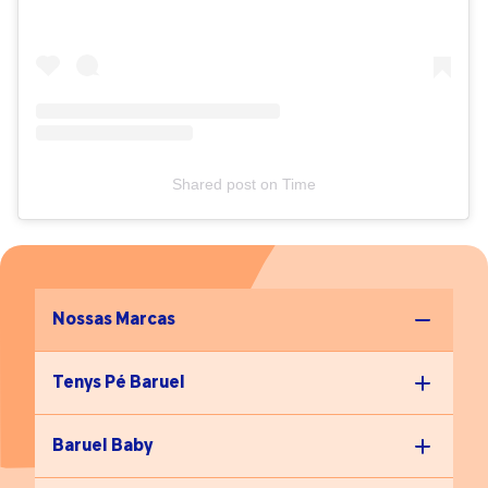
mostrar que cuidar do cabelo não precisa ser sofrimento.
Quando existe escuta e respeito, o cuidado deixa de ser
trauma e vira conexão”, ensina a especialista. Mas atenção:
se o choro for intenso, recorrente e não melhorar com
ajustes na técnica e acolhimento, é indicado buscar
avaliação profissional para investigar uma sensibilidade
sensorial mais acentuada.
Shared post
on
Time
Nossas Marcas
Tenys Pé Baruel
Baruel Baby