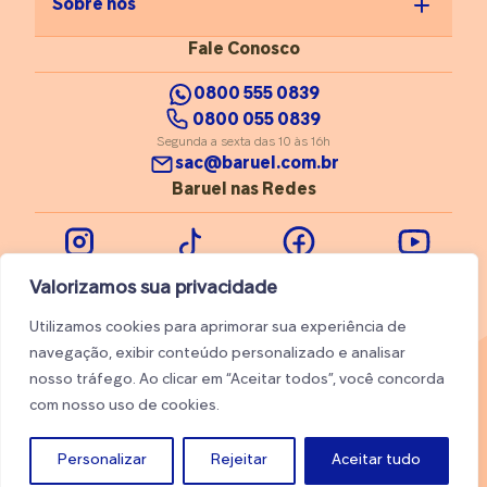
Sobre nós
Fale Conosco
0800 555 0839
0800 055 0839
Segunda a sexta das 10 às 16h
sac@baruel.com.br
Baruel nas Redes
Instagram
Tiktok
Facebook
Youtube
Valorizamos sua privacidade
Utilizamos cookies para aprimorar sua experiência de
navegação, exibir conteúdo personalizado e analisar
nosso tráfego. Ao clicar em “Aceitar todos”, você concorda
© 2026 Baruel. Todos os direitos reservados
com nosso uso de cookies.
Trabalhe conosco
Ajuda
Personalizar
Rejeitar
Aceitar tudo
Made by