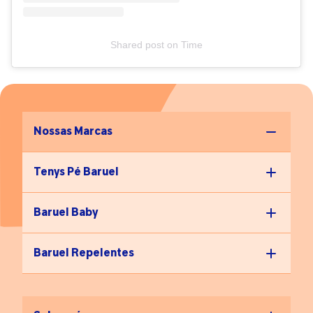
especialista. Detalhe importante: quando realizado em
salões, o spa dos pés deve seguir normas rigorosas de
biossegurança. Nesse contexto, a esteticista e cosmetóloga
Gisele Reis Pappi enfatiza a importância de observar se os
Shared post
on
Time
materiais utilizados são esterilizados ou descartáveis, além
de verificar o uso correto de EPIs (equipamentos de
proteção individuais) pelos profissionais – no caso,
máscaras, luvas, aventais e toucas.
Nossas Marcas
Tenys Pé Baruel
Baruel Baby
Baruel Repelentes