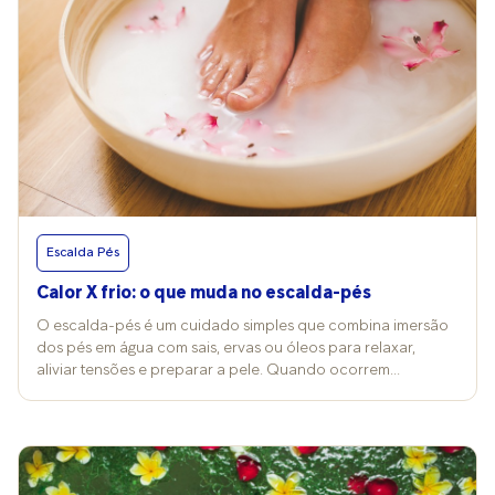
Escalda Pés
Calor X frio: o que muda no escalda-pés
O escalda-pés é um cuidado simples que combina imersão
dos pés em água com sais, ervas ou óleos para relaxar,
aliviar tensões e preparar a pele. Quando ocorrem
mudanças nos termômetros, a temperatura da água e a
escolha dos produtos costumam ser alterados também e
isso reflete nos efeitos e nos cuidados desse ritual. Vitória
Contini, professora de Cosmetologia Clínica na FMU, explica
que a prática pode ser feita com água quente, morna ou fria,