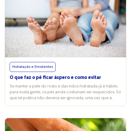
Hidratação e Emolientes
O que faz o pé ficar áspero e como evitar
Se manter a pele do rosto e das mãos hidratada já é hábito
para muita gente, os pés ainda costumam ser esquecidos. Só
que tal prática não deveria ser ignorada, uma vez que a
região plantar é naturalmente mais seca e espessa, ficando
ainda mais vulnerável ao ressecamento, aspereza e
rachaduras, caso não receba os cuidados adequados. Para
a podóloga Thayná Magalhães, formada pelo Senac, o estilo
de vida moderno contribui diretamente para o problema.