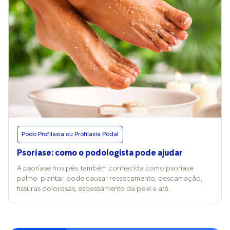
“Hábitos como beber pouca água, andar descalça, usar
rasteirinhas e tomar banhos muito quentes fazem com que a
pele dos pés perca ainda mais hidratação. Para se proteger
dessas agressões, o corpo acaba engrossando a pele da
região”, explica. Essa característica é reforçada pela
dermatologista Luana Vieira, da Kora Saúde. Ela lembra que,
desde a formação embrionária, a pele dos pés é diferente
do restante do corpo. “A planta dos pés desenvolve uma
camada espessa de queratina para suportar o peso e
proteger contra cortes e lesões. Além disso, é uma área com
poucas glândulas sebáceas, o que torna sua hidratação
natural limitada”, esclarece. Doenças e maus hábitos
agravam problema Além de fatores externos, algumas
Podo Profilaxia ou Profilaxia Podal
condições de saúde também favorecem o ressecamento
intenso. Entre elas: Psoríase: provoca descamação e deixa a
Psoríase: como o podologista pode ajudar
pele ainda mais seca; Infecções fúngicas: espessam a pele e
causam descamações típicas; Diabetes: reduz a hidratação
A psoríase nos pés, também conhecida como psoríase
natural e aumenta o risco de fissuras. “Em todos esses casos,
palmo-plantar, pode causar ressecamento, descamação,
o comprometimento da barreira cutânea dos pés exige
fissuras dolorosas, espessamento da pele e até
atenção redobrada para hidratação e cuidados
sangramentos, dificultando muito o caminhar e o uso de
preventivos”, alerta a médica. Outro fator que merece
calçados. Nesse contexto, a podologia tem um papel
atenção é o tipo de calçado escolhido no dia a dia. A
importante no alívio dos sintomas e na manutenção da
podóloga Thayná Magalhães reforça que rasteirinhas,