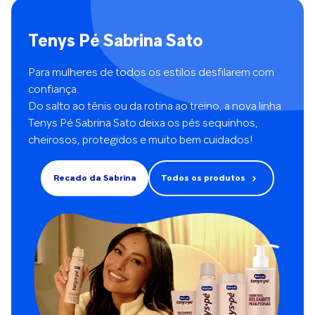
saúde dos pés. Como a podologia pode ajudar em casos de
chinelos e sapatos abertos expõem os pés à sujeira, atrito e
psoríase nos pés: Hidratação profunda e controle da
ressecamento excessivo, prejudicando a saúde da pele.
descamação - Uso de emolientes específicos para psoríase
Tenys Pé Sabrina Sato
“Optar por sapatos fechados, confortáveis e que protejam a
(com ureia, ácido salicílico, alantoína, etc.); - Esfoliação
região é essencial”, orienta. E a lixa: pode ou não? Quando
controlada para remover o excesso de escamas, sem causar
usada corretamente, a lixa tende a ajudar a suavizar a pele
trauma à pele. Tratamento e prevenção de fissuras -
Para mulheres de todos os estilos desfilarem com
dos pés. Mas o excesso é prejudicial. “Se for feita com
Aplicação de curativos oclusivos para proteger fissuras
confiança.
cuidado, por um profissional e com uma boa lixa, a
abertas. - Uso de técnicas para reduzir a espessura da pele
Do salto ao tênis ou da rotina ao treino, a nova linha
esfoliação ajuda. Agora, lixar demais, em casa, estimula a
e evitar rachaduras dolorosas. - Indicação de produtos
Tenys Pé Sabrina Sato deixa os pés sequinhos,
pele a engrossar ainda mais - o chamado efeito rebote”,
cicatrizantes e regeneradores. Orientações sobre cuidados
explica a podóloga. Portanto, a recomendação é: Esfoliar
cheirosos, protegidos e muito bem cuidados!
domiciliares - Escolha de calçados adequados:
suavemente, de uma a duas vezes por semana (no máximo);
confortáveis, ventilados, que não aumentem o atrito. - Uso
Utilizar lixas apropriadas e em movimentos delicados; Evitar
correto de cremes hidratantes e medicamentos tópicos
Recado da Sabrina
Todos os produtos
o uso excessivo, que pode agravar a aspereza. Como
prescritos pelo dermatologista. - Cuidados com unhas
hidratar corretamente A chave para pés sempre macios está
afetadas, caso a psoríase atinja a lâmina ungueal. Prevenção
na hidratação diária, feita com os ativos certos. De acordo
de infecções secundárias - Avaliação e limpeza regular para
com a dermatologista Luana Vieira, as substâncias mais
evitar contaminações por bactérias ou fungos, comuns em
eficazes para essa área são: Ureia, em concentrações
áreas lesionadas. - Acompanhamento e encaminhamento -
variadas, para hidratar e esfoliar suavemente; Alantoína,
Encaminhamento ao dermatologista em casos mais severos
capaz de acelerar a regeneração e acalmar a pele; Lactato
ou se houver agravamento das lesões. - Registro da
de amônio, ótimo para reter a água na epiderme; Ácido
evolução das lesões, auxiliando no tratamento
salicílico, que promove uma renovação suave da camada
multidisciplinar. Considerações importantes: O podólogo
externa. “É fundamental usar hidratantes, e não apenas
não substitui o dermatologista, mas atua de forma