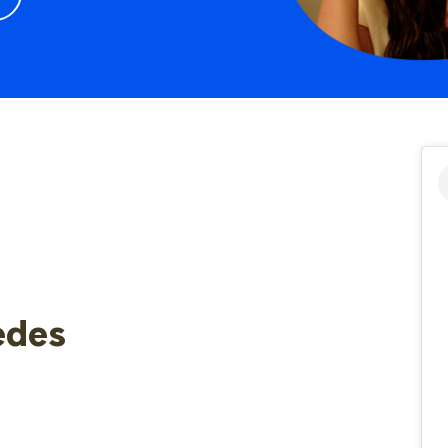
as articulações. “Porém, a escolha inadequada do
fascite plantar! Mesmo que seja um modelo
calçado ou a falta de atenção ao tipo de pisada
adequado, pode se tornar um problema com o
pode causar sobrecarga, gerando dor e lesões”,
tempo. É que os materiais perdem a capacidade de
salienta o médico. Assim, quem deseja começar a
amortecer e manter a estabilidade, inclusive se
correr – ou já iniciou e tem percorrido alguns
parecerem conservados visualmente. Tratamento é
quilômetros – precisa saber mais sobre o tema. Ônus
complementar O ortopedista Sérgio Costa
e bônus da corrida O treinador Adriano Aparecido
complementa que usar palmilhas pode ajudar
Silva, supervisor de capacitação da rede de
bastante no tratamento da fascite plantar, pois
academias Evoque, salienta que a corrida também
melhoram a distribuição das cargas e reduzem a
atua no fortalecimento dos ossos e ligamentos, com
tensão na fáscia. Porém, o tênis precisa acompanhar
uma melhora significativa da resistência dos pés,
essa estratégia: ter espaço interno e estrutura
cujo principal benefício é a prevenção de futuras
suficiente para acomodar uma palmilha, sem apertar
lesões. No entanto, esses ganhos, embora ótimos
os pés. Além disso, é muito importante diferenciar os
para a saúde, são apenas um lado da moeda. Entre
modelos usados para treinar daqueles do dia a dia.
as consequências antecipadas pelo ortopedista,
Embora os princípios sejam os mesmos –
Adriano acrescenta mais algumas, como a fascite
amortecimento, suporte e estabilidade –, o tipo de
plantar e a tendinite podal. Isso pode decorrer da
atividade muda a prioridade: Corrida: causa
edes
falta de acompanhamento ou prática inadequada,
impacto repetitivo, então o tênis precisa amortecer
mas também como agravamento de quem já tem
em dobro; Esportes de quadra: movimentos laterais
uma contraindicação para correr. Por isso, nunca é
rápidos pedem firmeza e controle; Academia: o
demais lembrar, que a corrida não é recomendada
modelo precisa equilibrar absorção de impacto
para quem já sofre com: Fascite plantar;
com estabilidade. “Já no dia a dia, o objetivo é
Tendinopatia do Aquiles; Neuroma de Morton;
manter o pé protegido e bem sustentado ao longo