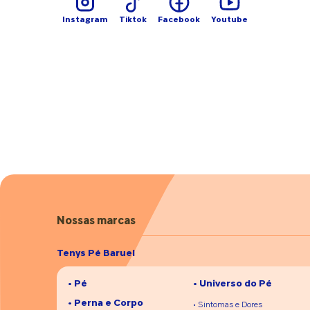
escolha de um tênis deve ser individualizada,
Instagram
Tiktok
Facebook
Youtube
considerando as especificidades de cada pessoa e
seus objetivos com a prática esportiva. Desse modo,
o técnico e o jogador de futebol concordam que,
para cada corpo e objetivo, existe um modelo de
calçado ideal. Enquanto Marcelo Rodrigues aponta
a necessidade de atenção a fatores estruturais,
como peso e tipo de pisada, e até considera o uso
de palmilhas recomendadas pelo ortopedista,
Lincoln Henrique ressalta a importância de
experimentar o calçado e fazer uma autoavaliação.
“Coloquei no pé, ficou confortável e mostrou bom
desempenho? Está aprovado!”, diz. Dicas para
escolher o tênis certo A seguir, a dupla de esportistas
dá dicas para não errar na próxima compra.
Garanta que o modelo tenha amortecimento e
Nossas marcas
absorção de impacto. Reduzir esse baque sobre as
articulações é essencial para prevenir lesões.
Tenys Pé Baruel
Busque por estabilidade e conforto. O calçado
deve oferecer suporte durante seu uso para garantir
• Pé
• Universo do Pé
a segurança do atleta. Além disso, o conforto é
indispensável para uma prática efetiva e um bom
• Perna e Corpo
• Sintomas e Dores