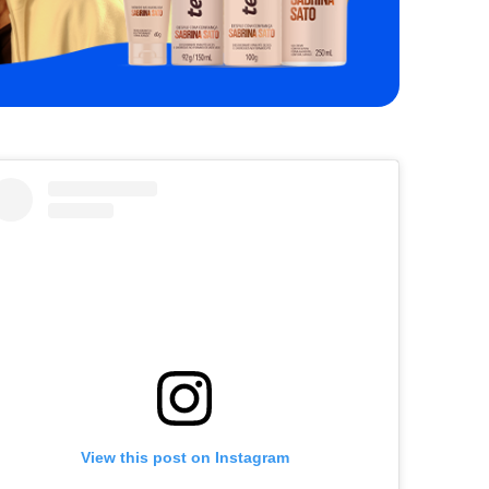
bactérias e fungos. Para garantir, pode aplicar o
arco, calcanhar ou dedos indica alguma condição
desodorante também diretamente nas meias e nos
indesejada, como fascite plantar ou tendinite.
tênis. Use meias de algodão Meias feitas com tecidos
Dormência ou formigamento. Tais situações sinalizam
sintéticos comuns podem fazer o pé suar mais, e a
que pode haver compressão de nervos, geralmente
umidade é um prato cheio para as atividades das
devido ao uso de tênis apertado. Unhas doloridas
bactérias que causam o mau odor. Por isso, o ideal é
ou roxas. Frequentemente são causadas por
optar pelas meias de algodão ou de tecido sintético
calçados inadequados e geram desconforto
que seja “respirável” e permita a saída da umidade
contínuo. Inchaço incomum. Isto sugere que os
(como as usadas para praticar esportes). Para
tecidos ou articulações podem estar
completar, fica a dica: “Evite usar calçados feitos de
sobrecarregados. Portanto, sentir qualquer um
materiais sintéticos”, diz Armando Bega, podólogo
desses sintomas ou outros desconfortos é motivo
responsável pelo Instituto Científico de Podologia,
para ir ao médico imediatamente e suspender a
presidente da Associação Brasileira de Podólogos e
corrida até segunda ordem. Prepare-se
especialista em Podiatria. Depois de calçar os tênis
corretamente para correr Para preparar os
Deixe os tênis em local arejado Usar o mesmo par de
músculos, o treinador Grace Santos recomenda
tênis por dias seguidos pode causar um acúmulo de
alongamentos dinâmicos antes da corrida.
bactérias no calçado e favorecer o aparecimento
“Exercícios como elevação de joelhos (skipping),
do mau odor. “É bom deixar o calçado descansar
puxada de calcanhar (kick-backs) e passadas
por um período de 24 horas em local arejado para
longas com rotação do tronco aquecem os
eliminar os microrganismos”, ensina o podólogo
músculos e melhoram a amplitude de movimento,
Magno Queiroz, CEO do Grupo São Camilo. Se não
reduzindo o risco de lesões”, explica. Conforme ele
View this post on Instagram
puder fazer isso, ele recomenda borrifar
aponta, esse tipo de alongamento é preferível no
desinfetante para tecidos ou álcool 70o nos tênis e
lugar dos estáticos, pois ajudam a ativar as