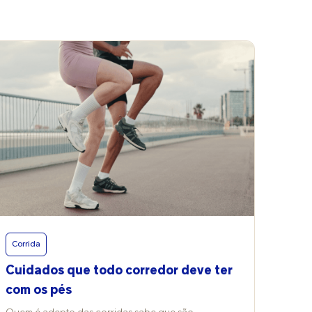
ar
m
s
elo
Corrida
Cuidados que todo corredor deve ter
com os pés