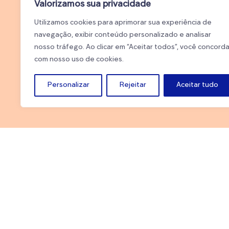
Valorizamos sua privacidade
Web Stories - Universo Infantil
Utilizamos cookies para aprimorar sua experiência de
Seja um Fornecedor
navegação, exibir conteúdo personalizado e analisar
Governança Corporativa
nosso tráfego. Ao clicar em “Aceitar todos”, você concord
com nosso uso de cookies.
Personalizar
Rejeitar
Aceitar tudo