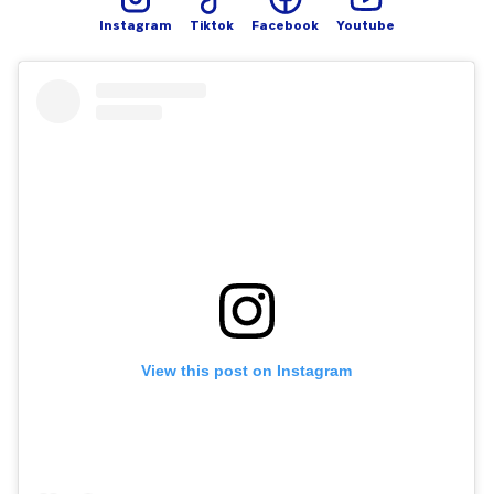
suficiente, o especialista
Instagram
Tiktok
Facebook
Youtube
pode receitar
antitranspirantes,
medicamentos ou até
botox para reduzir o suor.
View this post on Instagram