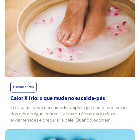
Escalda Pés
Calor X frio: o que muda no escalda-pés
O escalda-pés é um cuidado simples que combina imersão
dos pés em água com sais, ervas ou óleos para relaxar,
aliviar tensões e preparar a pele. Quando ocorrem
mudanças nos termômetros, a temperatura da água e a
escolha dos produtos costumam ser alterados também e
isso reflete nos efeitos e nos cuidados desse ritual. Vitória