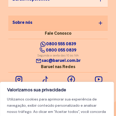
resultado e podem causar
dor. Para pessoas com
sobrepeso ou menor
flexibilidade, a
fisioterapeuta recomenda
Sobre nós
usar apoios, como
cadeiras ou faixas
Fale Conosco
elásticas, por exemplo. “O
alongamento é uma forma
0800 555 0839
poderosa de
0800 055 0839
autocuidado, mas não
Segunda a sexta das 10 às 16h
substitui o
sac@baruel.com.br
acompanhamento
Baruel nas Redes
fisioterapêutico”,
comenta. Isso porque,
segundo ela, o
profissional é capaz de
Instagram
Tiktok
Facebook
Youtube
identificar músculos
Valorizamos sua privacidade
encurtados e montar um
plano personalizado para
Utilizamos cookies para aprimorar sua experiência de
cada paciente. Quando o
navegação, exibir conteúdo personalizado e analisar
corpo agradece A
nosso tráfego. Ao clicar em “Aceitar todos”, você concorda
professora Sheila Cristina,
© 2026 Baruel. Todos os direitos reservados