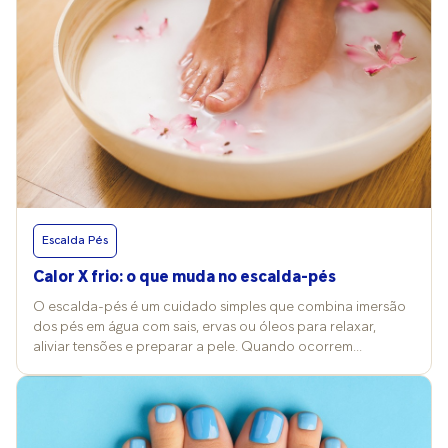
Escalda Pés
Calor X frio: o que muda no escalda-pés
O escalda-pés é um cuidado simples que combina imersão
dos pés em água com sais, ervas ou óleos para relaxar,
aliviar tensões e preparar a pele. Quando ocorrem
mudanças nos termômetros, a temperatura da água e a
escolha dos produtos costumam ser alterados também e
isso reflete nos efeitos e nos cuidados desse ritual. Vitória
Contini, professora de Cosmetologia Clínica na FMU, explica
que a prática pode ser feita com água quente, morna ou fria,