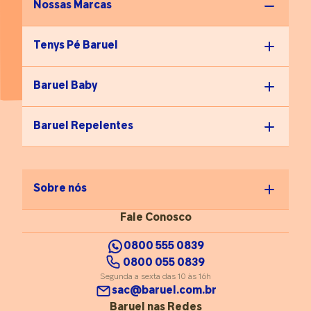
alongamentos leves e
Nossas Marcas
alternar os dias de treino
para permitir
Tenys Pé Baruel
recuperação.”
Baruel Baby
Baruel Repelentes
Sobre nós
Fale Conosco
0800 555 0839
0800 055 0839
Segunda a sexta das 10 às 16h
sac@baruel.com.br
Baruel nas Redes