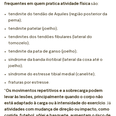
frequentes em quem pratica atividade física
são:
tendinite do tendão de Aquiles (região posterior da
perna);
tendinite patelar (joelho);
tendinites dos tendões fibulares (lateral do
tornozelo);
tendinite da pata de ganso (joelho);
síndrome da banda iliotibial (lateral da coxa até o
joelho);
síndrome do estresse tibial medial (canelite);
fraturas por estresse.
“
Os movimentos repetitivos e a sobrecarga podem
levar às lesões, principalmente quando o corpo não
está adaptado à carga ou à intensidade do exercício
. Já
atividades com mudança de direção ou impacto, como
corrida, futebol, vôlei e basquete, aumentam o risco de