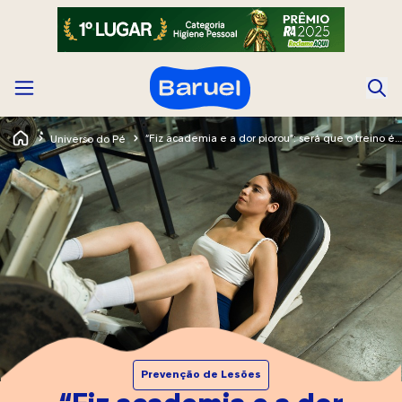
“Fiz academia e a dor piorou”: será que o treino é vilão?
Universo do Pé
Prevenção de Lesões